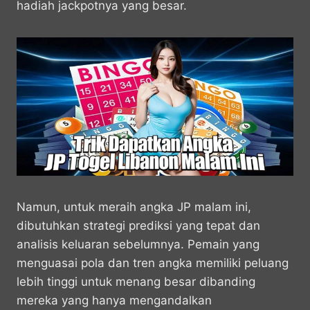
hadiah jackpotnya yang besar.
A
o
n
r
p
o
g
a
p
k
e
m
r
Namun, untuk meraih angka JP malam ini,
dibutuhkan strategi prediksi yang tepat dan
analisis keluaran sebelumnya. Pemain yang
menguasai pola dan tren angka memiliki peluang
lebih tinggi untuk menang besar dibanding
mereka yang hanya mengandalkan