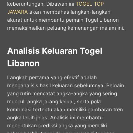
keberuntungan. Dibawah ini
TOGEL TOP
JAWARA
akan membahas langkah-langkah
akurat untuk membantu pemain Togel Libanon
memaksimalkan peluang kemenangan malam ini.
Analisis Keluaran Togel
Libanon
Langkah pertama yang efektif adalah
menganalisis hasil keluaran sebelumnya. Pemain
yang rutin mencatat angka-angka yang sering
muncul, angka jarang keluar, serta pola
kombinasi tertentu akan memiliki gambaran tren
angka lebih jelas. Analisis ini membantu
menentukan prediksi angka yang memiliki