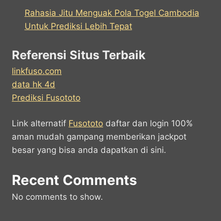
Rahasia Jitu Menguak Pola Togel Cambodia
Untuk Prediksi Lebih Tepat
Referensi Situs Terbaik
linkfuso.com
data hk 4d
Prediksi Fusototo
Link alternatif
Fusototo
daftar dan login 100%
aman mudah gampang memberikan jackpot
besar yang bisa anda dapatkan di sini.
Recent Comments
No comments to show.