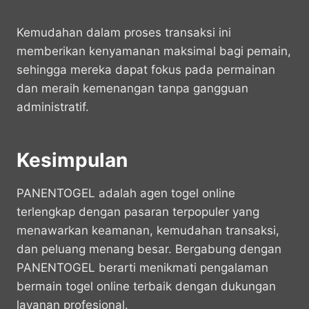
Kemudahan dalam proses transaksi ini
memberikan kenyamanan maksimal bagi pemain,
sehingga mereka dapat fokus pada permainan
dan meraih kemenangan tanpa gangguan
administratif.
Kesimpulan
PANENTOGEL adalah agen togel online
terlengkap dengan pasaran terpopuler yang
menawarkan keamanan, kemudahan transaksi,
dan peluang menang besar. Bergabung dengan
PANENTOGEL berarti menikmati pengalaman
bermain togel online terbaik dengan dukungan
layanan profesional.