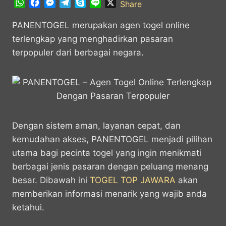
W
F
M
T
S
L
X
Share
h
a
e
e
k
i
a
c
s
l
y
n
PANENTOGEL merupakan agen togel online
t
e
s
e
p
e
terlengkap yang menghadirkan pasaran
s
b
e
g
e
terpopuler dari berbagai negara.
A
o
n
r
p
o
g
a
p
k
e
m
r
Dengan sistem aman, layanan cepat, dan
kemudahan akses, PANENTOGEL menjadi pilihan
utama bagi pecinta togel yang ingin menikmati
berbagai jenis pasaran dengan peluang menang
besar. Dibawah ini
TOGEL TOP JAWARA
akan
memberikan informasi menarik yang wajib anda
ketahui.