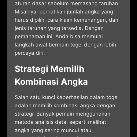
aturan dasar sebelum memasang taruhan.
Misalnya, perhatikan jumlah angka yang
harus dipilih, cara klaim kemenangan, dan
jenis taruhan yang tersedia. Dengan
pemahaman ini, Anda bisa memulai
langkah awal bermain togel dengan lebih
percaya diri.
Strategi Memilih
Kombinasi Angka
Salah satu kunci keberhasilan dalam togel
adalah memilih kombinasi angka dengan
strategi. Banyak pemain menggunakan
metode analisis data, seperti melihat
angka yang sering muncul atau