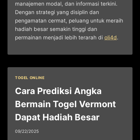
manajemen modal, dan informasi terkini.
Dengan strategi yang disiplin dan
pengamatan cermat, peluang untuk meraih
hadiah besar semakin tinggi dan
permainan menjadi lebih terarah di
oli4d
.
TOGEL ONLINE
Cara Prediksi Angka
Bermain Togel Vermont
Dapat Hadiah Besar
09/22/2025