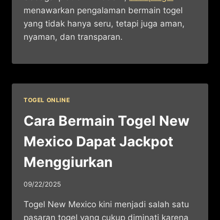
menawarkan pengalaman bermain togel
yang tidak hanya seru, tetapi juga aman,
nyaman, dan transparan.
TOGEL ONLINE
Cara Bermain Togel New
Mexico Dapat Jackpot
Menggiurkan
09/22/2025
Togel New Mexico kini menjadi salah satu
pasaran togel yang cukup diminati karena