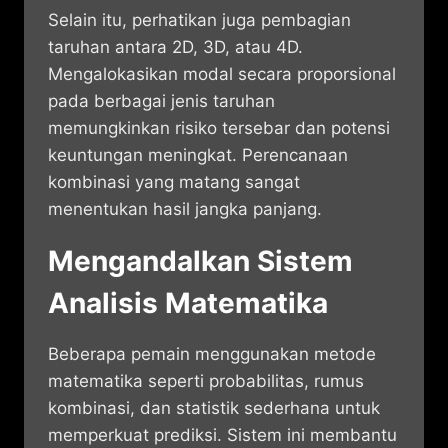
Selain itu, perhatikan juga pembagian
taruhan antara 2D, 3D, atau 4D.
Mengalokasikan modal secara proporsional
pada berbagai jenis taruhan
memungkinkan risiko tersebar dan potensi
keuntungan meningkat. Perencanaan
kombinasi yang matang sangat
menentukan hasil jangka panjang.
Mengandalkan Sistem
Analisis Matematika
Beberapa pemain menggunakan metode
matematika seperti probabilitas, rumus
kombinasi, dan statistik sederhana untuk
memperkuat prediksi. Sistem ini membantu