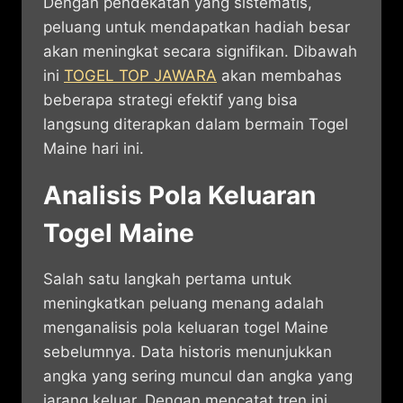
Dengan pendekatan yang sistematis,
peluang untuk mendapatkan hadiah besar
akan meningkat secara signifikan. Dibawah
ini
TOGEL TOP JAWARA
akan membahas
beberapa strategi efektif yang bisa
langsung diterapkan dalam bermain Togel
Maine hari ini.
Analisis Pola Keluaran
Togel Maine
Salah satu langkah pertama untuk
meningkatkan peluang menang adalah
menganalisis pola keluaran togel Maine
sebelumnya. Data historis menunjukkan
angka yang sering muncul dan angka yang
jarang keluar. Dengan mencatat tren ini,