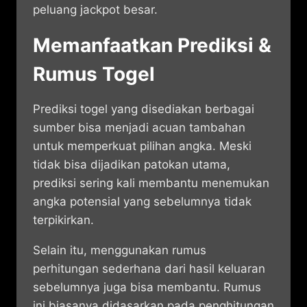
peluang jackpot besar.
Memanfaatkan Prediksi &
Rumus Togel
Prediksi togel yang disediakan berbagai
sumber bisa menjadi acuan tambahan
untuk memperkuat pilihan angka. Meski
tidak bisa dijadikan patokan utama,
prediksi sering kali membantu menemukan
angka potensial yang sebelumnya tidak
terpikirkan.
Selain itu, menggunakan rumus
perhitungan sederhana dari hasil keluaran
sebelumnya juga bisa membantu. Rumus
ini biasanya didasarkan pada penghitungan