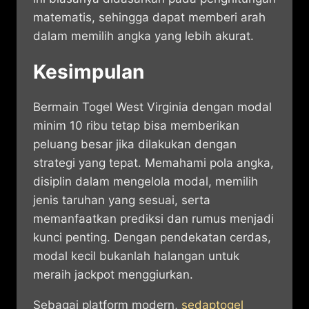
matematis, sehingga dapat memberi arah
dalam memilih angka yang lebih akurat.
Kesimpulan
Bermain Togel West Virginia dengan modal
minim 10 ribu tetap bisa memberikan
peluang besar jika dilakukan dengan
strategi yang tepat. Memahami pola angka,
disiplin dalam mengelola modal, memilih
jenis taruhan yang sesuai, serta
memanfaatkan prediksi dan rumus menjadi
kunci penting. Dengan pendekatan cerdas,
modal kecil bukanlah halangan untuk
meraih jackpot menggiurkan.
Sebagai platform modern,
sedaptogel