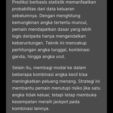
Prediksi berbasis statistik memanfaatkan
probabilitas dari data keluaran
sebelumnya. Dengan menghitung
kemungkinan angka tertentu muncul,
pemain mendapatkan dasar yang lebih
logis daripada hanya mengandalkan
keberuntungan. Teknik ini mencakup
perhitungan angka tunggal, kombinasi
ganda, hingga angka urut.
Selain itu, membagi modal ke dalam
beberapa kombinasi angka kecil bisa
meningkatkan peluang menang. Strategi ini
membantu pemain menutupi risiko jika satu
angka tidak keluar, tetapi tetap membuka
kesempatan meraih jackpot pada
kombinasi lainnya.