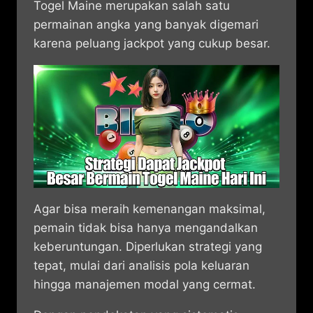
Togel Maine merupakan salah satu
permainan angka yang banyak digemari
karena peluang jackpot yang cukup besar.
Agar bisa meraih kemenangan maksimal,
pemain tidak bisa hanya mengandalkan
keberuntungan. Diperlukan strategi yang
tepat, mulai dari analisis pola keluaran
hingga manajemen modal yang cermat.