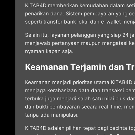
KITAB4D memberikan kemudahan dalam setiap 
penarikan dana. Sistem pembayaran yang ce
seperti transfer bank lokal dan e-wallet men
Selain itu, layanan pelanggan yang siap 2
menjawab pertanyaan maupun mengatasi ke
nyaman kapan saja.
Keamanan Terjamin dan Tr
Keamanan menjadi prioritas utama KITAB4D d
menjaga kerahasiaan data dan transaksi pem
terbuka juga menjadi salah satu nilai plus d
dan bukti pembayaran secara real-time, mema
tanpa ada manipulasi.
KITAB4D adalah pilihan tepat bagi pecinta t