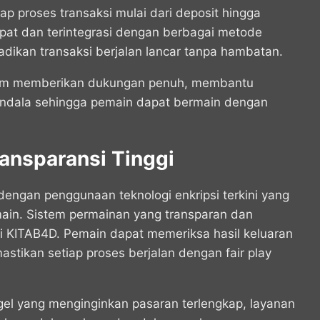
proses transaksi mulai dari deposit hingga
pat dan terintegrasi dengan berbagai metode
jadikan transaksi berjalan lancar tanpa hambatan.
4 jam memberikan dukungan penuh, membantu
ndala sehingga pemain dapat bermain dengan
ansparansi Tinggi
engan penggunaan teknologi enkripsi terkini yang
ain. Sistem permainan yang transparan dan
ari KITAB4D. Pemain dapat memeriksa hasil keluaran
stikan setiap proses berjalan dengan fair play
ogel yang menginginkan pasaran terlengkap, layanan