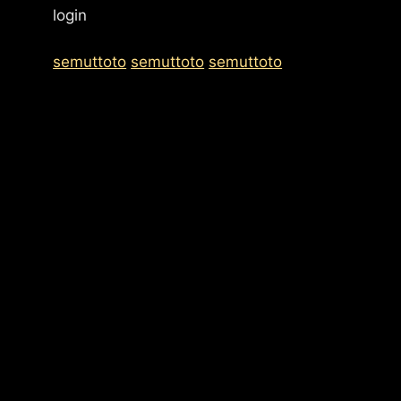
login
semuttoto
semuttoto
semuttoto