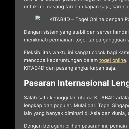
untuk memasang taruhan kapan saja, karena 
Dengan sistem yang stabil dan server handa
menikmati permainan togel tanpa gangguan 
Fleksibilitas waktu ini sangat cocok bagi ka
mencoba keberuntungan dalam
togel online
.
KITAB4D dan pasang angka kapan saja.
Pasaran Internasional Len
Salah satu keunggulan utama KITAB4D adalah
lengkap dan populer. Mulai dari Togel Singa
lain yang banyak diminati di Asia dan dunia,
Dengan beragam pilihan pasaran ini, pemain 