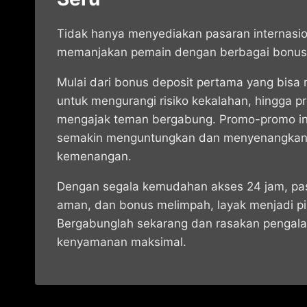
Tidak hanya menyediakan pasaran internasio
memanjakan pemain dengan berbagai bonus
Mulai dari bonus deposit pertama yang bis
untuk mengurangi risiko kekalahan, hingga p
mengajak teman bergabung. Promo-promo in
semakin menguntungkan dan menyenangkan, 
kemenangan.
Dengan segala kemudahan akses 24 jam, pasa
aman, dan bonus melimpah, layak menjadi pil
Bergabunglah sekarang dan rasakan pengalam
kenyamanan maksimal.