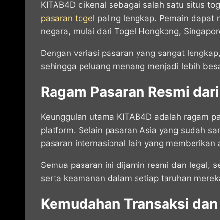
KITAB4D dikenal sebagai salah satu situs tog
pasaran togel
paling lengkap. Pemain dapat 
negara, mulai dari Togel Hongkong, Singapo
Dengan variasi pasaran yang sangat lengkap,
sehingga peluang menang menjadi lebih bes
Ragam Pasaran Resmi dari
Keunggulan utama KITAB4D adalah ragam pas
platform. Selain pasaran Asia yang sudah s
pasaran internasional lain yang memberikan al
Semua pasaran ini dijamin resmi dan legal, 
serta keamanan dalam setiap taruhan merek
Kemudahan Transaksi dan