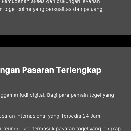
an kemudahan akses dan dukungan layanan
 togel online yang berkualitas dan peluang
engan Pasaran Terlengkap
ggemar judi digital. Bagi para pemain togel yang
i keunggulan, termasuk pasaran togel yang lengkap