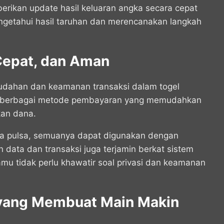
berikan update hasil keluaran angka secara cepat
ngetahui hasil taruhan dan merencanakan langkah
Cepat, dan Aman
dahan dan keamanan transaksi dalam togel
an berbagai metode pembayaran yang memudahkan
kan dana.
ingga pulsa, semuanya dapat digunakan dengan
 data dan transaksi juga terjamin berkat sistem
amu tidak perlu khawatir soal privasi dan keamanan
 yang Membuat Main Makin