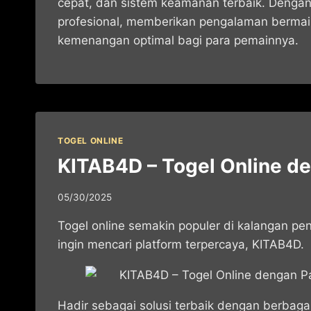
cepat, dan sistem keamanan terbaik. Deng
profesional, memberikan pengalaman bermain
kemenangan optimal bagi para pemainnya.
TOGEL ONLINE
KITAB4D – Togel Online d
05/30/2025
Togel online semakin populer di kalangan pen
ingin mencari platform terpercaya, KITAB4D.
Hadir sebagai solusi terbaik dengan berbaga