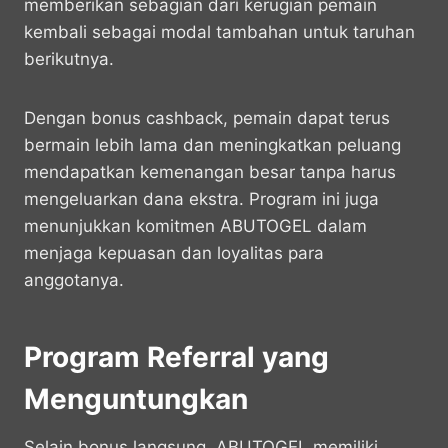
memberikan sebagian dari kerugian pemain
kembali sebagai modal tambahan untuk taruhan
berikutnya.
Dengan bonus cashback, pemain dapat terus
bermain lebih lama dan meningkatkan peluang
mendapatkan kemenangan besar tanpa harus
mengeluarkan dana ekstra. Program ini juga
menunjukkan komitmen ABUTOGEL dalam
menjaga kepuasan dan loyalitas para
anggotanya.
Program Referral yang
Menguntungkan
Selain bonus langsung, ABUTOGEL memiliki