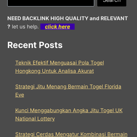
NEED BACKLINK HIGH QUALITY and RELEVANT
?
let us help.
click here
Recent Posts
Teknik Efektif Menguasai Pola Togel
Hongkong Untuk Analisa Akurat
Strategi Jitu Menang Bermain Togel Florida
Eve
Kunci Menggabungkan Angka Jitu Togel UK
National Lottery
Strategi Cerdas Mengatur Kombinasi Bermain