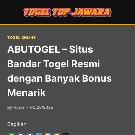
Skip
to
content
TOGEL ONLINE
ABUTOGEL – Situs
Bandar Togel Resmi
dengan Banyak Bonus
Menarik
By
Husni
05/28/2025
Bagikan