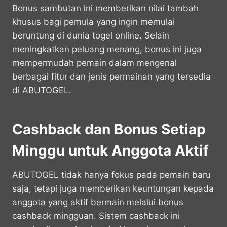
Bonus sambutan ini memberikan nilai tambah
khusus bagi pemula yang ingin memulai
beruntung di dunia togel online. Selain
meningkatkan peluang menang, bonus ini juga
mempermudah pemain dalam mengenal
berbagai fitur dan jenis permainan yang tersedia
di ABUTOGEL.
Cashback dan Bonus Setiap
Minggu untuk Anggota Aktif
ABUTOGEL tidak hanya fokus pada pemain baru
saja, tetapi juga memberikan keuntungan kepada
anggota yang aktif bermain melalui bonus
cashback mingguan. Sistem cashback ini