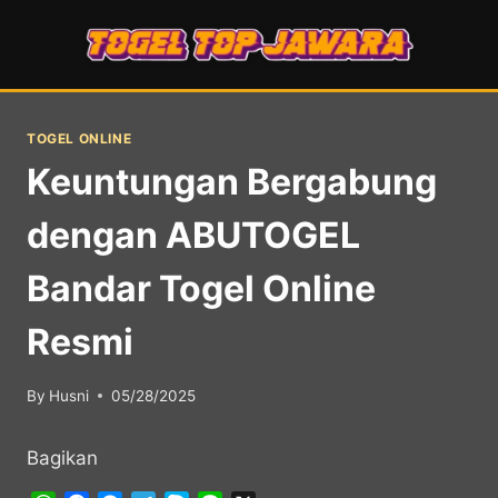
Skip
to
content
TOGEL ONLINE
Keuntungan Bergabung
dengan ABUTOGEL
Bandar Togel Online
Resmi
By
Husni
05/28/2025
Bagikan