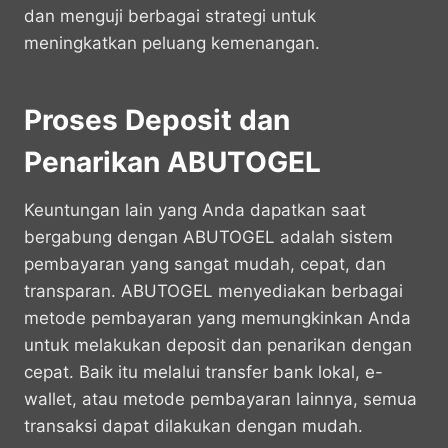
dan menguji berbagai strategi untuk
meningkatkan peluang kemenangan.
Proses Deposit dan
Penarikan ABUTOGEL
Keuntungan lain yang Anda dapatkan saat
bergabung dengan ABUTOGEL adalah sistem
pembayaran yang sangat mudah, cepat, dan
transparan. ABUTOGEL menyediakan berbagai
metode pembayaran yang memungkinkan Anda
untuk melakukan deposit dan penarikan dengan
cepat. Baik itu melalui transfer bank lokal, e-
wallet, atau metode pembayaran lainnya, semua
transaksi dapat dilakukan dengan mudah.