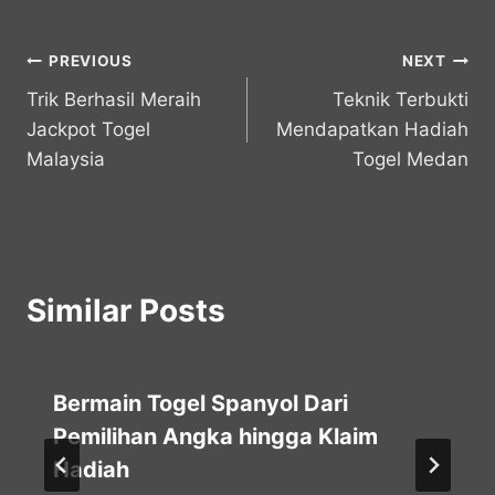
Post
PREVIOUS
NEXT
Trik Berhasil Meraih
Teknik Terbukti
navigation
Jackpot Togel
Mendapatkan Hadiah
Malaysia
Togel Medan
Similar Posts
Bermain Togel Spanyol Dari
Pemilihan Angka hingga Klaim
Hadiah