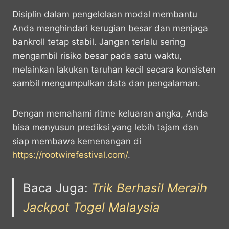
Disiplin dalam pengelolaan modal membantu
Anda menghindari kerugian besar dan menjaga
bankroll tetap stabil. Jangan terlalu sering
mengambil risiko besar pada satu waktu,
melainkan lakukan taruhan kecil secara konsisten
sambil mengumpulkan data dan pengalaman.
Dengan memahami ritme keluaran angka, Anda
bisa menyusun prediksi yang lebih tajam dan
siap membawa kemenangan di
https://rootwirefestival.com/
.
Baca Juga:
Trik Berhasil Meraih
Jackpot Togel Malaysia