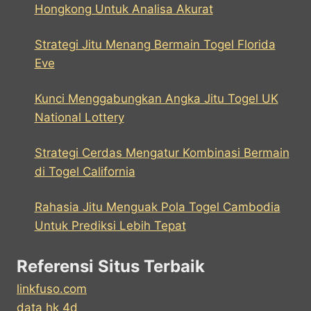
Hongkong Untuk Analisa Akurat
Strategi Jitu Menang Bermain Togel Florida
Eve
Kunci Menggabungkan Angka Jitu Togel UK
National Lottery
Strategi Cerdas Mengatur Kombinasi Bermain
di Togel California
Rahasia Jitu Menguak Pola Togel Cambodia
Untuk Prediksi Lebih Tepat
Referensi Situs Terbaik
linkfuso.com
data hk 4d