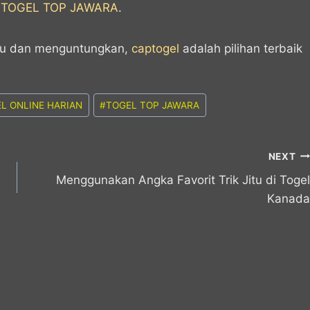
k
TOGEL TOP JAWARA
.
eru dan menguntungkan,
captogel
adalah pilihan terbaik
L ONLINE HARIAN
#
TOGEL TOP JAWARA
NEXT
Menggunakan Angka Favorit Trik Jitu di Togel
Kanada