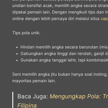
undian bersifat acak, memilih angka secara stra
dipakai pemain lain. Dengan mengikuti tips dan t
online dengan lebih percaya diri melalui situs
cap
Tips pola unik:
Hindari memilih angka secara berurutan (mis
Gabungkan angka tinggi dan rendah, ganjil 
Gunakan angka tanggal lahir, tapi kombinasi
Seni memilih angka jitu bukan hanya soal insting
mayoritas pemain lain.
Baca Juga:
Mengungkap Pola: Tr
Filipina