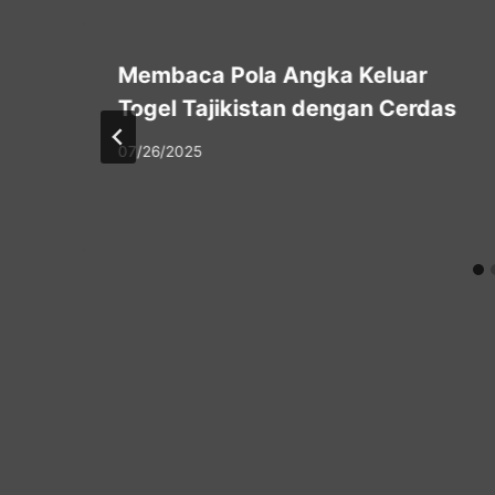
Membaca Pola Angka Keluar
Togel Tajikistan dengan Cerdas
07/26/2025