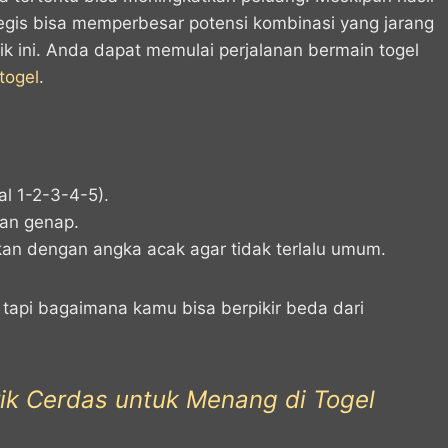
tegis bisa memperbesar potensi kombinasi yang jarang
rik ini. Anda dapat memulai perjalanan bermain togel
togel
.
al 1-2-3-4-5).
dan genap.
kan dengan angka acak agar tidak terlalu umum.
, tapi bagaimana kamu bisa berpikir beda dari
ik Cerdas untuk Menang di Togel