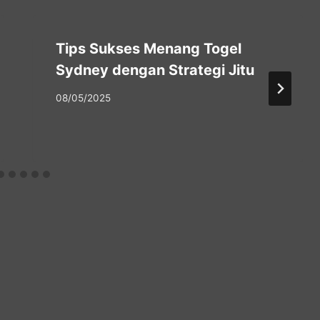
Tips Sukses Menang Togel
Sydney dengan Strategi Jitu
08/05/2025