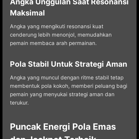
Angka Unggulan Saat Resonansi
Maksimal
Angka yang mengikuti resonansi kuat
cenderung lebih menonjol, memudahkan
pemain membaca arah permainan.
Pola Stabil Untuk Strategi Aman
Angka yang muncul dengan ritme stabil tetap
membentuk pola kokoh, memberi peluang bagi
pemain yang menyukai strategi aman dan
terukur.
Puncak Energi Pola Emas