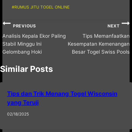
#
RUMUS JITU TOGEL ONLINE
Post
PREVIOUS
NEXT
navigation
Analisis Kepala Ekor Paling
Tips Memanfaatkan
Stabil Minggu Ini
Kesempatan Kemenangan
Gelombang Hoki
Besar Togel Swiss Pools
Similar Posts
Tips dan Trik Menang Togel Wisconsin
yang Teruji
02/18/2025