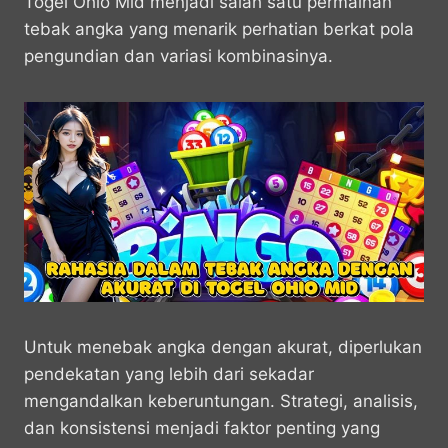
a
c
s
l
y
n
Togel Ohio Mid menjadi salah satu permainan
t
e
s
e
p
e
tebak angka yang menarik perhatian berkat pola
s
b
e
g
e
pengundian dan variasi kombinasinya.
A
o
n
r
p
o
g
a
p
k
e
m
r
Untuk menebak angka dengan akurat, diperlukan
pendekatan yang lebih dari sekadar
mengandalkan keberuntungan. Strategi, analisis,
dan konsistensi menjadi faktor penting yang