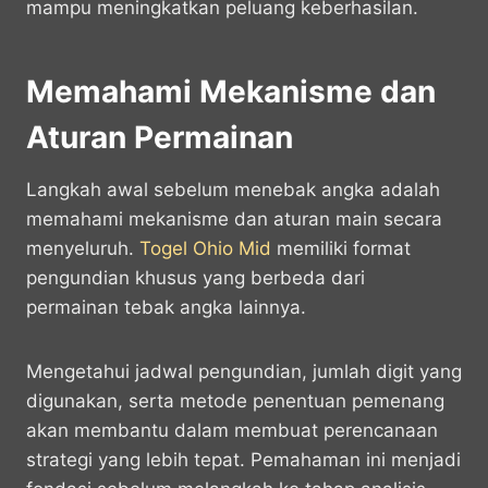
mampu meningkatkan peluang keberhasilan.
Memahami Mekanisme dan
Aturan Permainan
Langkah awal sebelum menebak angka adalah
memahami mekanisme dan aturan main secara
menyeluruh.
Togel Ohio Mid
memiliki format
pengundian khusus yang berbeda dari
permainan tebak angka lainnya.
Mengetahui jadwal pengundian, jumlah digit yang
digunakan, serta metode penentuan pemenang
akan membantu dalam membuat perencanaan
strategi yang lebih tepat. Pemahaman ini menjadi