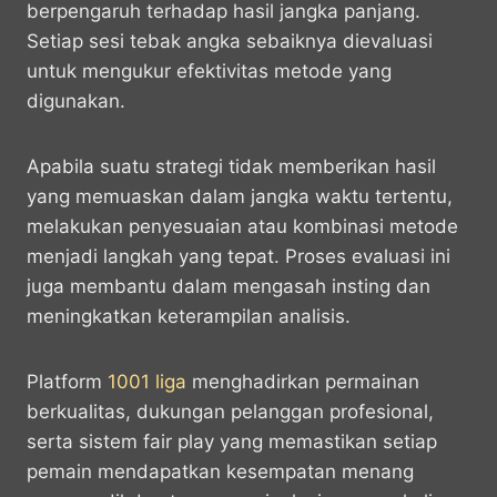
berpengaruh terhadap hasil jangka panjang.
Setiap sesi tebak angka sebaiknya dievaluasi
untuk mengukur efektivitas metode yang
digunakan.
Apabila suatu strategi tidak memberikan hasil
yang memuaskan dalam jangka waktu tertentu,
melakukan penyesuaian atau kombinasi metode
menjadi langkah yang tepat. Proses evaluasi ini
juga membantu dalam mengasah insting dan
meningkatkan keterampilan analisis.
Platform
1001 liga
menghadirkan permainan
berkualitas, dukungan pelanggan profesional,
serta sistem fair play yang memastikan setiap
pemain mendapatkan kesempatan menang