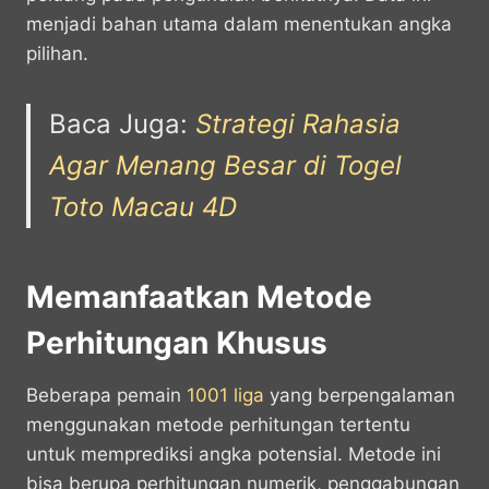
menjadi bahan utama dalam menentukan angka
pilihan.
Baca Juga:
Strategi Rahasia
Agar Menang Besar di Togel
Toto Macau 4D
Memanfaatkan Metode
Perhitungan Khusus
Beberapa pemain
1001 liga
yang berpengalaman
menggunakan metode perhitungan tertentu
untuk memprediksi angka potensial. Metode ini
bisa berupa perhitungan numerik, penggabungan