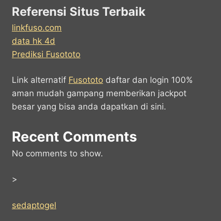
Referensi Situs Terbaik
linkfuso.com
data hk 4d
Prediksi Fusototo
Link alternatif
Fusototo
daftar dan login 100%
aman mudah gampang memberikan jackpot
besar yang bisa anda dapatkan di sini.
Recent Comments
No comments to show.
>
sedaptogel