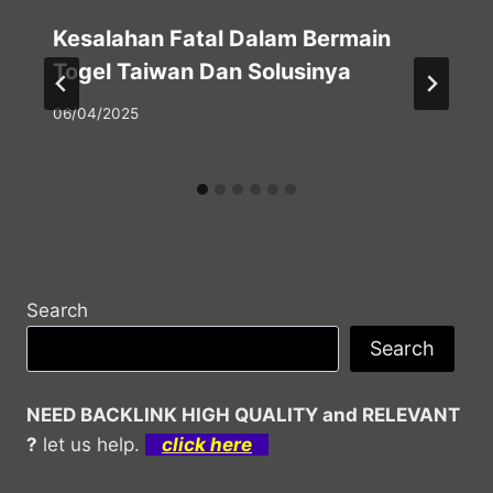
Kesalahan Fatal Dalam Bermain
Togel Taiwan Dan Solusinya
06/04/2025
Search
Search
NEED BACKLINK HIGH QUALITY and RELEVANT
?
let us help.
click here