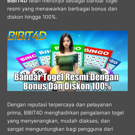
a
c
s
l
y
n
BIBIT4D
telah menonjol sebagai bandar togel
t
e
s
e
p
e
resmi yang menawarkan berbagai bonus dan
s
b
e
g
e
diskon hingga 100%.
A
o
n
r
p
o
g
a
p
k
e
m
r
Dengan reputasi terpercaya dan pelayanan
prima, BIBIT4D menghadirkan pengalaman togel
yang menyenangkan, mudah diakses, dan
sangat menguntungkan bagi pengguna dari