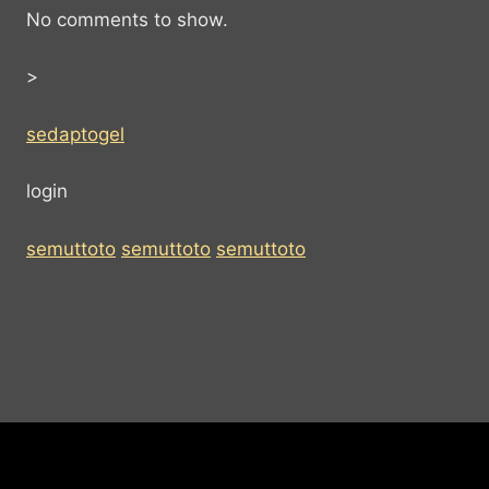
No comments to show.
>
sedaptogel
login
semuttoto
semuttoto
semuttoto
© 2026
TOGEL TOP JAWARA