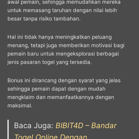
awal pemain, sehingga memudahkan mereka
untuk memasang taruhan dengan nilai lebih
besar tanpa risiko tambahan.
Hal ini tidak hanya meningkatkan peluang
menang, tetapi juga memberikan motivasi bagi
pemain baru untuk mengeksplorasi berbagai
jenis pasaran togel yang tersedia.
Bonus ini dirancang dengan syarat yang jelas
sehingga pemain dapat dengan mudah
mengklaim dan memanfaatkannya dengan
maksimal.
Baca Juga:
BIBIT4D – Bandar
Togel Online Dengan