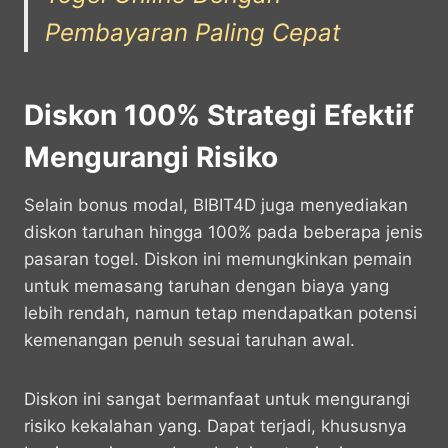
Pembayaran Paling Cepat
Diskon 100% Strategi Efektif
Mengurangi Risiko
Selain bonus modal, BIBIT4D juga menyediakan
diskon taruhan hingga 100% pada beberapa jenis
pasaran togel. Diskon ini memungkinkan pemain
untuk memasang taruhan dengan biaya yang
lebih rendah, namun tetap mendapatkan potensi
kemenangan penuh sesuai taruhan awal.
Diskon ini sangat bermanfaat untuk mengurangi
risiko kekalahan yang. Dapat terjadi, khususnya