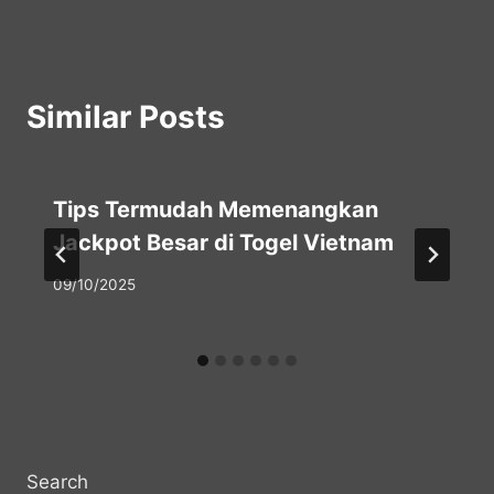
Similar Posts
Tips Termudah Memenangkan
Jackpot Besar di Togel Vietnam
09/10/2025
Search