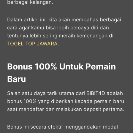
berbagai kalangan.
Dalam artikel ini, kita akan membahas berbagai
cara agar kamu bisa lebih percaya diri dan
tentunya lebih sering meraih kemenangan di
TOGEL TOP JAWARA
.
Bonus 100% Untuk Pemain
Baru
Salah satu daya tarik utama dari BIBIT4D adalah
bonus 100% yang diberikan kepada pemain baru
saat mendaftar dan melakukan deposit pertama.
Bonus ini secara efektif menggandakan modal