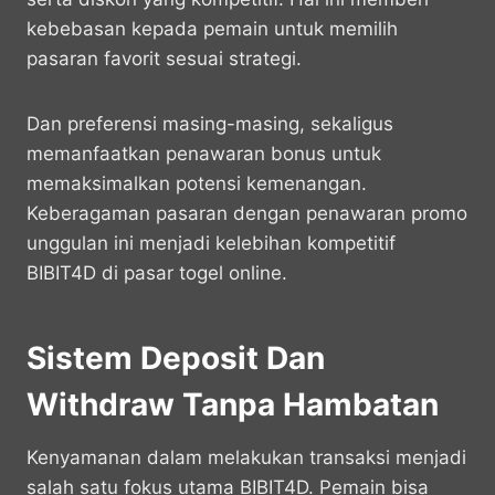
kebebasan kepada pemain untuk memilih
pasaran favorit sesuai strategi.
Dan preferensi masing-masing, sekaligus
memanfaatkan penawaran bonus untuk
memaksimalkan potensi kemenangan.
Keberagaman pasaran dengan penawaran promo
unggulan ini menjadi kelebihan kompetitif
BIBIT4D di pasar togel online.
Sistem Deposit Dan
Withdraw Tanpa Hambatan
Kenyamanan dalam melakukan transaksi menjadi
salah satu fokus utama BIBIT4D. Pemain bisa