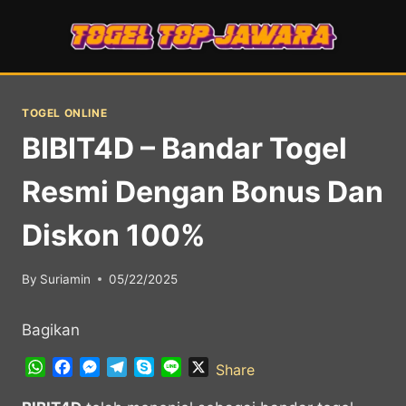
Skip
to
content
TOGEL ONLINE
BIBIT4D – Bandar Togel
Resmi Dengan Bonus Dan
Diskon 100%
By
Suriamin
05/22/2025
Bagikan
W
F
M
T
S
L
X
Share
h
a
e
e
k
i