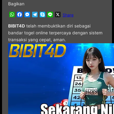
Bagikan
WhatsApp
Facebook
Messenger
Telegram
Skype
Line
X
Share
BIBIT4D
telah membuktikan diri sebagai
bandar togel online terpercaya dengan sistem
transaksi yang cepat, aman.