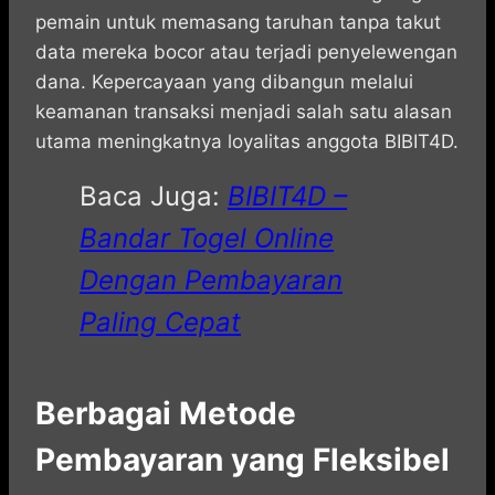
pemain untuk memasang taruhan tanpa takut
data mereka bocor atau terjadi penyelewengan
dana. Kepercayaan yang dibangun melalui
keamanan transaksi menjadi salah satu alasan
utama meningkatnya loyalitas anggota BIBIT4D.
Baca Juga:
BIBIT4D –
Bandar Togel Online
Dengan Pembayaran
Paling Cepat
Berbagai Metode
Pembayaran yang Fleksibel