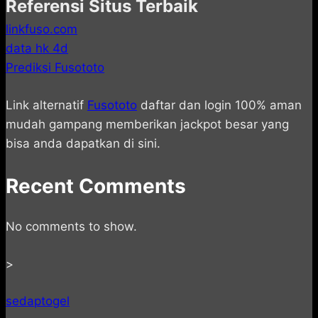
Referensi Situs Terbaik
linkfuso.com
data hk 4d
Prediksi Fusototo
Link alternatif
Fusototo
daftar dan login 100% aman
mudah gampang memberikan jackpot besar yang
bisa anda dapatkan di sini.
Recent Comments
No comments to show.
>
sedaptogel