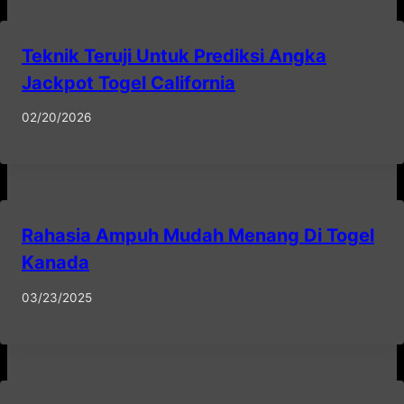
Teknik Teruji Untuk Prediksi Angka
Jackpot Togel California
02/20/2026
Rahasia Ampuh Mudah Menang Di Togel
Kanada
03/23/2025