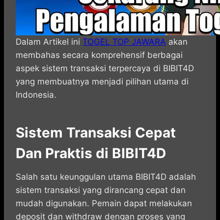
Dalam Artikel ini
TOGEL TOP JAWARA
akan
membahas secara komprehensif berbagai
aspek sistem transaksi terpercaya di BIBIT4D
yang membuatnya menjadi pilihan utama di
Indonesia.
Sistem Transaksi Cepat
Dan Praktis di BIBIT4D
Salah satu keunggulan utama BIBIT4D adalah
sistem transaksi yang dirancang cepat dan
mudah digunakan. Pemain dapat melakukan
deposit dan withdraw dengan proses yang