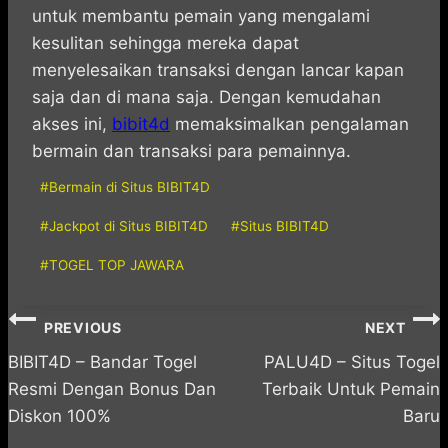
untuk membantu pemain yang mengalami
kesulitan sehingga mereka dapat
menyelesaikan transaksi dengan lancar kapan
saja dan di mana saja. Dengan kemudahan
akses ini,
bibit4d
memaksimalkan pengalaman
bermain dan transaksi para pemainnya.
Post
#
Bermain di Situs BIBIT4D
Tags:
#
Jackpot di Situs BIBIT4D
#
Situs BIBIT4D
#
TOGEL TOP JAWARA
Post
PREVIOUS
NEXT
navigation
BIBIT4D – Bandar Togel
PALU4D – Situs Togel
Resmi Dengan Bonus Dan
Terbaik Untuk Pemain
Diskon 100%
Baru