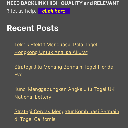
NEED BACKLINK HIGH QUALITY and RELEVANT
?
let us help.
click here
Recent Posts
Teknik Efektif Menguasai Pola Togel
Hongkong Untuk Analisa Akurat
Strategi Jitu Menang Bermain Togel Florida
Eve
Kunci Menggabungkan Angka Jitu Togel UK
National Lottery
Strategi Cerdas Mengatur Kombinasi Bermain
di Togel California