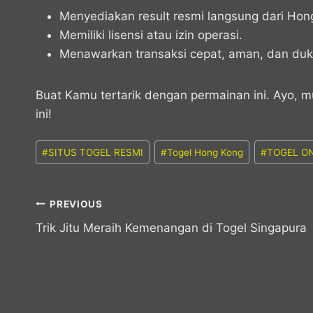
Menyediakan result resmi langsung dari Hon
Memiliki lisensi atau izin operasi.
Menawarkan transaksi cepat, aman, dan du
Buat Kamu tertarik dengan permainan ini. Ayo, 
ini!
Post
#
SITUS TOGEL RESMI
#
Togel Hong Kong
#
TOGEL ON
Tags:
Post
PREVIOUS
Trik Jitu Meraih Kemenangan di Togel Singapura
navigation