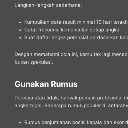
Langkah-langkah sederhana:
Kumpulkan data result minimal 10 hari terakhi
Catat frekuensi kemunculan setiap angka.
Buat daftar angka potensial berdasarkan ke
Dengan memahami pola ini, kamu tak lagi meneb
bukan spekulasi.
Gunakan Rumus
Percaya atau tidak, banyak pemain profesional
angka togel. Beberapa rumus populer di antarany
Rumus penjumlahan posisi kepala dan ekor d