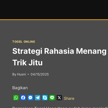
Skip
to
content
TOGEL ONLINE
Strategi Rahasia Menang
Trik Jitu
By
Husni
04/15/2025
Bagikan
W
F
M
T
S
L
X
Share
h
a
e
e
k
i