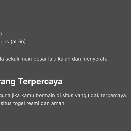
a.
us (all-in).
da sekali main besar lalu kalah dan menyerah.
 yang Terpercaya
guna jika kamu bermain di situs yang tidak terpercaya.
 situs togel resmi dan aman.