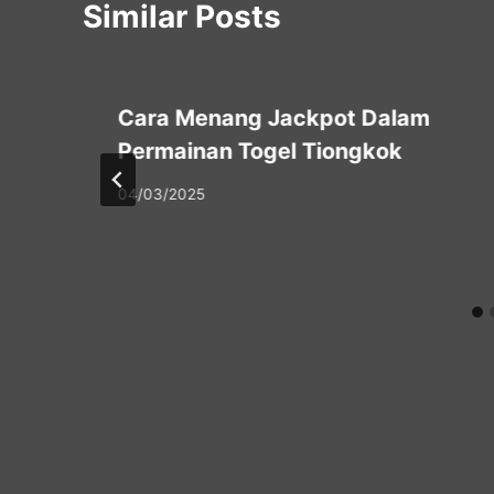
Similar Posts
Cara Menang Jackpot Dalam
Permainan Togel Tiongkok
04/03/2025