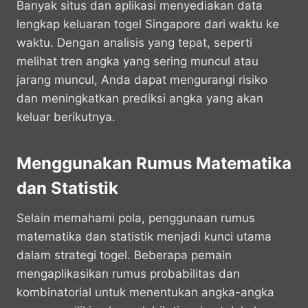
Banyak situs dan aplikasi menyediakan data
lengkap keluaran togel Singapore dari waktu ke
waktu. Dengan analisis yang tepat, seperti
melihat tren angka yang sering muncul atau
jarang muncul, Anda dapat mengurangi risiko
dan meningkatkan prediksi angka yang akan
keluar berikutnya.
Menggunakan Rumus Matematika
dan Statistik
Selain memahami pola, penggunaan rumus
matematika dan statistik menjadi kunci utama
dalam strategi togel. Beberapa pemain
mengaplikasikan rumus probabilitas dan
kombinatorial untuk menentukan angka-angka