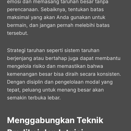
emosi dan memasang taruhan besar tanpa
perencanaan. Sebaiknya, tentukan batas
maksimal yang akan Anda gunakan untuk
bermain, dan jangan pernah melebihi batas
tersebut.
Strategi taruhan seperti sistem taruhan
berjenjang atau bertahap juga dapat membantu
mengelola risiko dan memastikan bahwa
kemenangan besar bisa diraih secara konsisten.
Dengan disiplin dan pengelolaan modal yang
tepat, peluang untuk menang besar akan
semakin terbuka lebar.
Menggabungkan Teknik