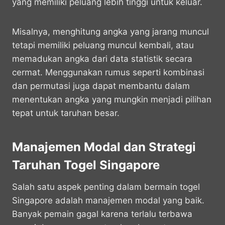
yang memiliki peluang lebih tinggi untuk keluar.
Misalnya, menghitung angka yang jarang muncul
tetapi memiliki peluang muncul kembali, atau
memadukan angka dari data statistik secara
cermat. Menggunakan rumus seperti kombinasi
dan permutasi juga dapat membantu dalam
menentukan angka yang mungkin menjadi pilihan
tepat untuk taruhan besar.
Manajemen Modal dan Strategi
Taruhan Togel Singapore
Salah satu aspek penting dalam bermain togel
Singapore adalah manajemen modal yang baik.
Banyak pemain gagal karena terlalu terbawa