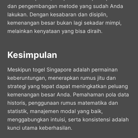
dan pengembangan metode yang sudah Anda
lakukan. Dengan kesabaran dan disiplin,
kemenangan besar bukan lagi sekadar mimpi,
melainkan kenyataan yang bisa diraih.
Kesimpulan
Meskipun togel Singapore adalah permainan
keberuntungan, menerapkan rumus jitu dan
strategi yang tepat dapat meningkatkan peluang
kemenangan besar Anda. Pemahaman pola data
historis, penggunaan rumus matematika dan
statistik, manajemen modal yang baik,
menggabungkan intuisi, serta konsistensi adalah
kunci utama keberhasilan.