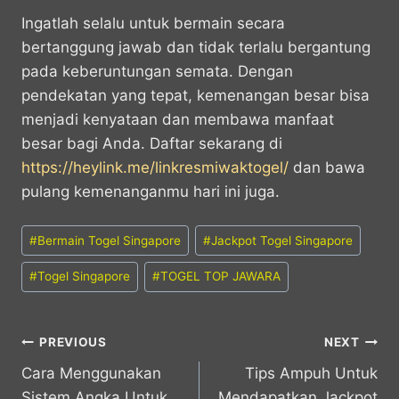
Ingatlah selalu untuk bermain secara
bertanggung jawab dan tidak terlalu bergantung
pada keberuntungan semata. Dengan
pendekatan yang tepat, kemenangan besar bisa
menjadi kenyataan dan membawa manfaat
besar bagi Anda. Daftar sekarang di
https://heylink.me/linkresmiwaktogel/
dan bawa
pulang kemenanganmu hari ini juga.
Post
#
Bermain Togel Singapore
#
Jackpot Togel Singapore
Tags:
#
Togel Singapore
#
TOGEL TOP JAWARA
Post
PREVIOUS
NEXT
Cara Menggunakan
Tips Ampuh Untuk
navigation
Sistem Angka Untuk
Mendapatkan Jackpot