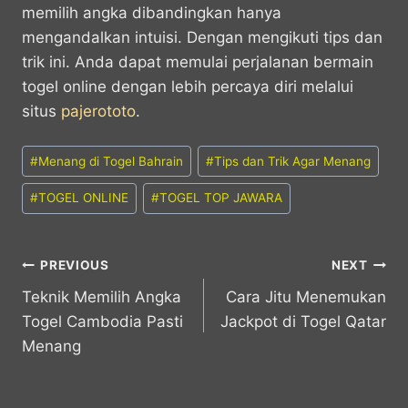
memilih angka dibandingkan hanya
mengandalkan intuisi. Dengan mengikuti tips dan
trik ini. Anda dapat memulai perjalanan bermain
togel online dengan lebih percaya diri melalui
situs
pajerototo
.
Post
#
Menang di Togel Bahrain
#
Tips dan Trik Agar Menang
Tags:
#
TOGEL ONLINE
#
TOGEL TOP JAWARA
Post
PREVIOUS
NEXT
Teknik Memilih Angka
Cara Jitu Menemukan
navigation
Togel Cambodia Pasti
Jackpot di Togel Qatar
Menang