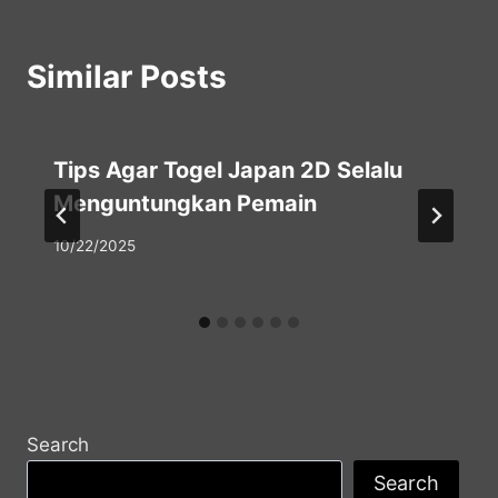
Similar Posts
Tips Agar Togel Japan 2D Selalu
Menguntungkan Pemain
10/22/2025
Search
Search