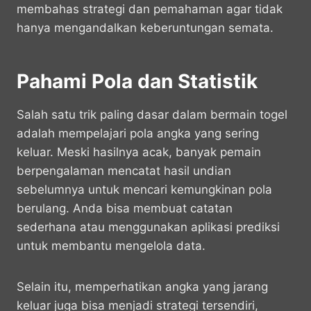
membahas strategi dan pemahaman agar tidak
hanya mengandalkan keberuntungan semata.
Pahami Pola dan Statistik
Salah satu trik paling dasar dalam bermain togel
adalah mempelajari pola angka yang sering
keluar. Meski hasilnya acak, banyak pemain
berpengalaman mencatat hasil undian
sebelumnya untuk mencari kemungkinan pola
berulang. Anda bisa membuat catatan
sederhana atau menggunakan aplikasi prediksi
untuk membantu mengelola data.
Selain itu, memperhatikan angka yang jarang
keluar juga bisa menjadi strategi tersendiri,