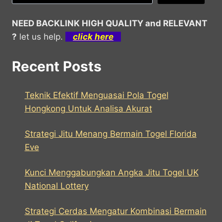
NEED BACKLINK HIGH QUALITY and RELEVANT
?
let us help.
click here
Recent Posts
Teknik Efektif Menguasai Pola Togel
Hongkong Untuk Analisa Akurat
Strategi Jitu Menang Bermain Togel Florida
Eve
Kunci Menggabungkan Angka Jitu Togel UK
National Lottery
Strategi Cerdas Mengatur Kombinasi Bermain