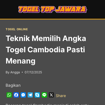
Skip
to
content
TOGEL ONLINE
Teknik Memilih Angka
Togel Cambodia Pasti
Menang
By
Angga
07/12/2025
Bagikan
W
F
M
T
S
L
X
Share
h
a
e
e
k
i