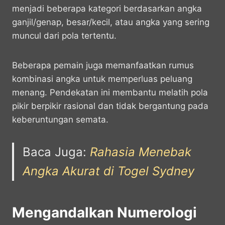
menjadi beberapa kategori berdasarkan angka
ganjil/genap, besar/kecil, atau angka yang sering
muncul dari pola tertentu.
Beberapa pemain juga memanfaatkan rumus
kombinasi angka untuk memperluas peluang
menang. Pendekatan ini membantu melatih pola
pikir berpikir rasional dan tidak bergantung pada
keberuntungan semata.
Baca Juga:
Rahasia Menebak
Angka Akurat di Togel Sydney
Mengandalkan Numerologi