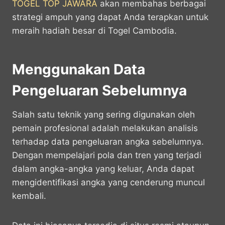
TOGEL TOP JAWARA
akan membahas berbagai
strategi ampuh yang dapat Anda terapkan untuk
meraih hadiah besar di Togel Cambodia.
Menggunakan Data
Pengeluaran Sebelumnya
Salah satu teknik yang sering digunakan oleh
pemain profesional adalah melakukan analisis
terhadap data pengeluaran angka sebelumnya.
Dengan mempelajari pola dan tren yang terjadi
dalam angka-angka yang keluar, Anda dapat
mengidentifikasi angka yang cenderung muncul
kembali.