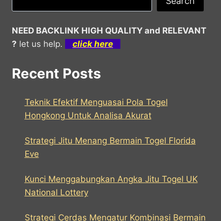
Search
NEED BACKLINK HIGH QUALITY and RELEVANT
?
let us help.
click here
Recent Posts
Teknik Efektif Menguasai Pola Togel
Hongkong Untuk Analisa Akurat
Strategi Jitu Menang Bermain Togel Florida
Eve
Kunci Menggabungkan Angka Jitu Togel UK
National Lottery
Strategi Cerdas Mengatur Kombinasi Bermain