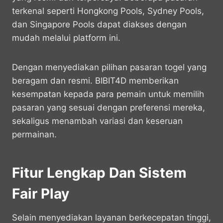
terkenal seperti Hongkong Pools, Sydney Pools,
dan Singapore Pools dapat diakses dengan
mudah melalui platform ini.
Dengan menyediakan pilihan pasaran togel yang
beragam dan resmi. BIBIT4D memberikan
kesempatan kepada para pemain untuk memilih
pasaran yang sesuai dengan preferensi mereka,
sekaligus menambah variasi dan keseruan
permainan.
Fitur Lengkap Dan Sistem
Fair Play
Selain menyediakan layanan berkecepatan tinggi,