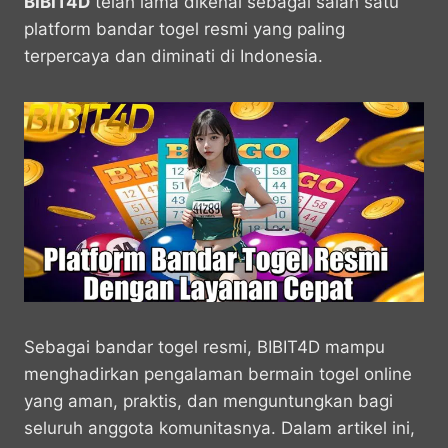
a
c
s
l
y
n
BIBIT4D
telah lama dikenal sebagai salah satu
t
e
s
e
p
e
platform bandar togel resmi yang paling
s
b
e
g
e
terpercaya dan diminati di Indonesia.
A
o
n
r
p
o
g
a
p
k
e
m
r
Sebagai bandar togel resmi, BIBIT4D mampu
menghadirkan pengalaman bermain togel online
yang aman, praktis, dan menguntungkan bagi
seluruh anggota komunitasnya. Dalam artikel ini,