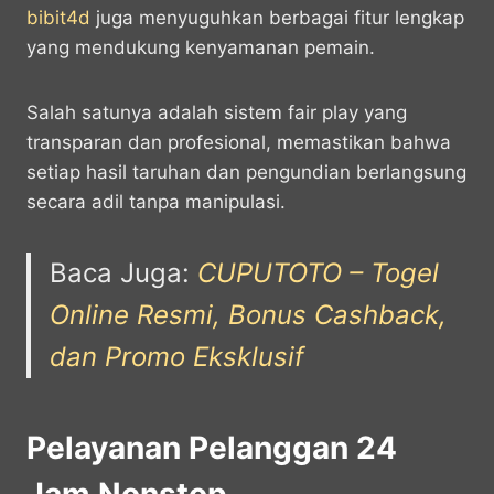
bibit4d
juga menyuguhkan berbagai fitur lengkap
yang mendukung kenyamanan pemain.
Salah satunya adalah sistem fair play yang
transparan dan profesional, memastikan bahwa
setiap hasil taruhan dan pengundian berlangsung
secara adil tanpa manipulasi.
Baca Juga:
CUPUTOTO – Togel
Online Resmi, Bonus Cashback,
dan Promo Eksklusif
Pelayanan Pelanggan 24