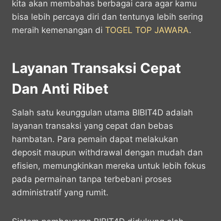
kita akan membahas berbagai cara agar kamu
bisa lebih percaya diri dan tentunya lebih sering
meraih kemenangan di
TOGEL TOP JAWARA
.
Layanan Transaksi Cepat
Dan Anti Ribet
Salah satu keunggulan utama BIBIT4D adalah
layanan transaksi yang cepat dan bebas
hambatan. Para pemain dapat melakukan
deposit maupun withdrawal dengan mudah dan
efisien, memungkinkan mereka untuk lebih fokus
pada permainan tanpa terbebani proses
administratif yang rumit.