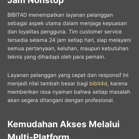
Jam Nonstop
BIBIT4D menempatkan layanan pelanggan
sebagai aspek utama dalam menjaga kepuasan
dan loyalitas pengguna. Tim customer service
tersedia selama 24 jam setiap hari, siap melayani
semua pertanyaan, keluhan, maupun kebutuhan
teknis yang dihadapi oleh para pemain.
Layanan pelanggan yang cepat dan responsif ini
menjadi nilai tambah besar bagi
bibit4d
, karena
memberikan rasa nyaman bahwa setiap masalah
akan segera ditangani dengan profesional.
Kemudahan Akses Melalui
Multi-Platform