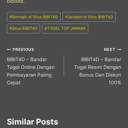
bibit4d
.
Post
#
Bermain di Situs BIBIT4D
#
Jackpot di Situs BIBIT4D
Tags:
#
Situs BIBIT4D
#
TOGEL TOP JAWARA
Post
PREVIOUS
NEXT
BIBIT4D – Bandar
BIBIT4D – Bandar
navigation
Togel Online Dengan
Togel Resmi Dengan
Pembayaran Paling
Bonus Dan Diskon
Cepat
100%
Similar Posts