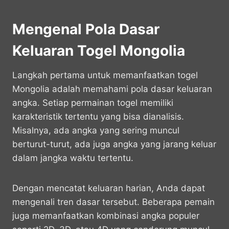
Mengenal Pola Dasar
Keluaran Togel Mongolia
Langkah pertama untuk memanfaatkan togel
Mongolia adalah memahami pola dasar keluaran
angka. Setiap permainan togel memiliki
karakteristik tertentu yang bisa dianalisis.
Misalnya, ada angka yang sering muncul
berturut-turut, ada juga angka yang jarang keluar
dalam jangka waktu tertentu.
Dengan mencatat keluaran harian, Anda dapat
mengenali tren dasar tersebut. Beberapa pemain
juga memanfaatkan kombinasi angka populer