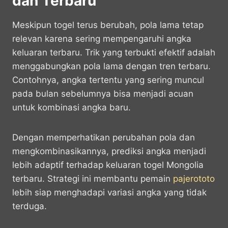
dan Terbaru
Meskipun togel terus berubah, pola lama tetap
relevan karena sering mempengaruhi angka
keluaran terbaru. Trik yang terbukti efektif adalah
menggabungkan pola lama dengan tren terbaru.
Contohnya, angka tertentu yang sering muncul
pada bulan sebelumnya bisa menjadi acuan
untuk kombinasi angka baru.
Dengan memperhatikan perubahan pola dan
mengkombinasikannya, prediksi angka menjadi
lebih adaptif terhadap keluaran togel Mongolia
terbaru. Strategi ini membantu pemain
pajerototo
lebih siap menghadapi variasi angka yang tidak
terduga.