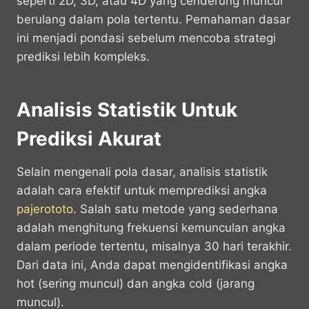
seperti 2D, 3D, atau 4D yang cenderung muncul
berulang dalam pola tertentu. Pemahaman dasar
ini menjadi pondasi sebelum mencoba strategi
prediksi lebih kompleks.
Analisis Statistik Untuk
Prediksi Akurat
Selain mengenali pola dasar, analisis statistik
adalah cara efektif untuk memprediksi angka
pajerototo
. Salah satu metode yang sederhana
adalah menghitung frekuensi kemunculan angka
dalam periode tertentu, misalnya 30 hari terakhir.
Dari data ini, Anda dapat mengidentifikasi angka
hot (sering muncul) dan angka cold (jarang
muncul).