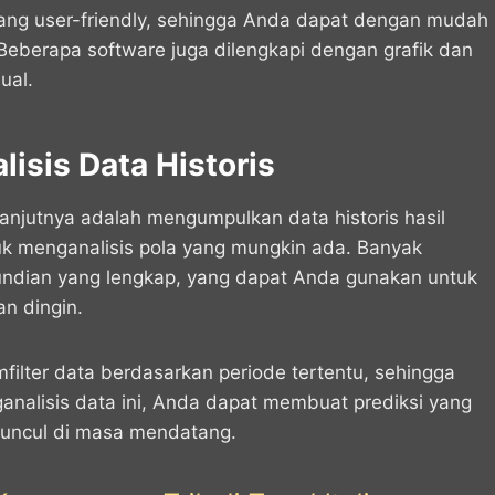
yang user-friendly, sehingga Anda dapat dengan mudah
eberapa software juga dilengkapi dengan grafik dan
ual.
sis Data Historis
lanjutnya adalah mengumpulkan data historis hasil
ntuk menganalisis pola yang mungkin ada. Banyak
undian yang lengkap, yang dapat Anda gunakan untuk
an dingin.
ilter data berdasarkan periode tertentu, sehingga
analisis data ini, Anda dapat membuat prediksi yang
muncul di masa mendatang.