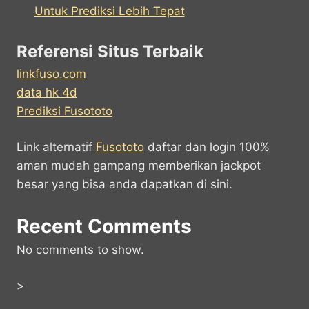
Untuk Prediksi Lebih Tepat
Referensi Situs Terbaik
linkfuso.com
data hk 4d
Prediksi Fusototo
Link alternatif
Fusototo
daftar dan login 100%
aman mudah gampang memberikan jackpot
besar yang bisa anda dapatkan di sini.
Recent Comments
No comments to show.
>