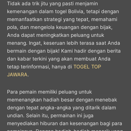
Tidak ada trik jitu yang pasti menjamin
kemenangan dalam togel Bolivia, tetapi dengan
memanfaatkan strategi yang tepat, memahami
pola, dan mengelola keuangan dengan bijak,
Anda dapat meningkatkan peluang untuk
menang. Ingat, keseruan lebih terasa saat Anda
bermain dengan bijak! Kami hadir dengan berita
dan kabar terkini yang akan membuat Anda
tetap terinformasi, hanya di
TOGEL TOP
JAWARA
.
Para pemain memiliki peluang untuk
memenangkan hadiah besar dengan menebak
dengan tepat angka-angka yang ditarik dalam
undian. Selain itu, permainan ini juga
menyediakan hiburan dan kesenangan bagi para