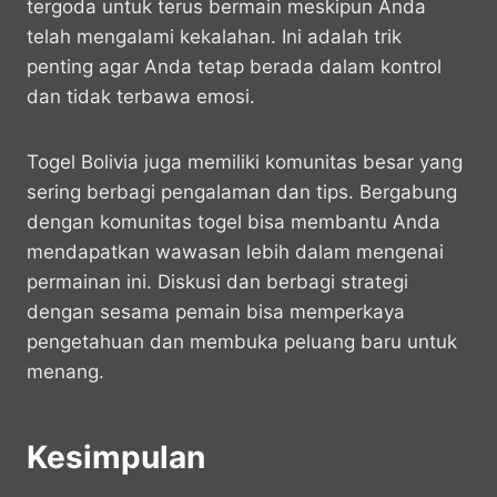
tergoda untuk terus bermain meskipun Anda
telah mengalami kekalahan. Ini adalah trik
penting agar Anda tetap berada dalam kontrol
dan tidak terbawa emosi.
Togel Bolivia juga memiliki komunitas besar yang
sering berbagi pengalaman dan tips. Bergabung
dengan komunitas togel bisa membantu Anda
mendapatkan wawasan lebih dalam mengenai
permainan ini. Diskusi dan berbagi strategi
dengan sesama pemain bisa memperkaya
pengetahuan dan membuka peluang baru untuk
menang.
Kesimpulan