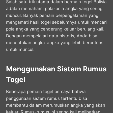
Salah satu trik utama dalam bermain togel Bolivia
adalah memahami pola-pola angka yang sering
muncul. Banyak pemain berpengalaman yang
mengamati hasil togel sebelumnya untuk mencari
pola angka yang cenderung keluar berulang kali.
Dengan mempelajari data historis, Anda bisa
menentukan angka-angka yang lebih berpotensi
untuk muncul.
Menggunakan Sistem Rumus
Togel
Beberapa pemain togel percaya bahwa
penggunaan sistem rumus tertentu bisa
membantu dalam merumuskan angka yang akan
keluar. Rumus-rumus ini sering kali melibatkan