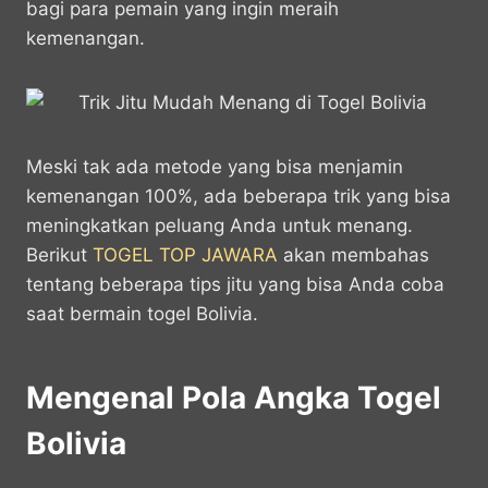
bagi para pemain yang ingin meraih
A
o
n
r
kemenangan.
p
o
g
a
p
k
e
m
r
Meski tak ada metode yang bisa menjamin
kemenangan 100%, ada beberapa trik yang bisa
meningkatkan peluang Anda untuk menang.
Berikut
TOGEL TOP JAWARA
akan membahas
tentang beberapa tips jitu yang bisa Anda coba
saat bermain togel Bolivia.
Mengenal Pola Angka Togel
Bolivia