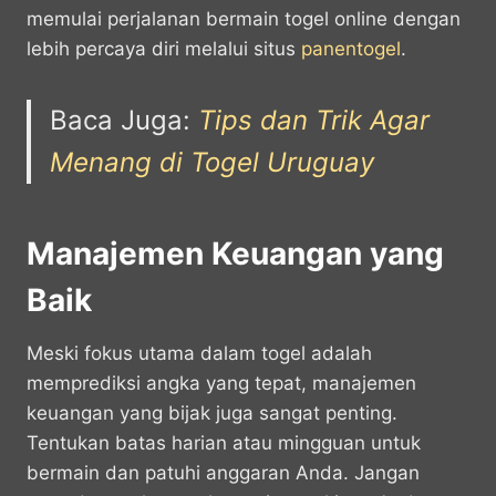
memulai perjalanan bermain togel online dengan
lebih percaya diri melalui situs
panentogel
.
Baca Juga:
Tips dan Trik Agar
Menang di Togel Uruguay
Manajemen Keuangan yang
Baik
Meski fokus utama dalam togel adalah
memprediksi angka yang tepat, manajemen
keuangan yang bijak juga sangat penting.
Tentukan batas harian atau mingguan untuk
bermain dan patuhi anggaran Anda. Jangan