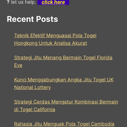
?
let us help.
click here
Recent Posts
Teknik Efektif Menguasai Pola Togel
Hongkong Untuk Analisa Akurat
Strategi Jitu Menang Bermain Togel Florida
Eve
Kunci Menggabungkan Angka Jitu Togel UK
National Lottery
Strategi Cerdas Mengatur Kombinasi Bermain
di Togel California
Rahasia Jitu Menguak Pola Togel Cambodia