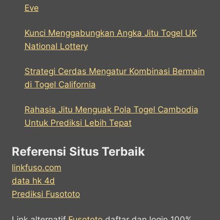
Eve
Kunci Menggabungkan Angka Jitu Togel UK
National Lottery
Strategi Cerdas Mengatur Kombinasi Bermain
di Togel California
Rahasia Jitu Menguak Pola Togel Cambodia
Untuk Prediksi Lebih Tepat
Referensi Situs Terbaik
linkfuso.com
data hk 4d
Prediksi Fusototo
Link alternatif
Fusototo
daftar dan login 100%