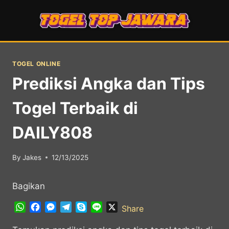
Skip
to
content
TOGEL ONLINE
Prediksi Angka dan Tips
Togel Terbaik di
DAILY808
By
Jakes
12/13/2025
Bagikan
W
F
M
T
S
L
X
Share
h
a
e
e
k
i