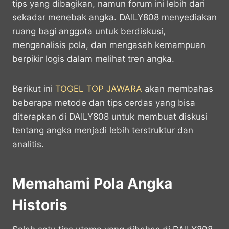
tips yang dibagikan, namun forum ini lebih dari
sekadar menebak angka. DAILY808 menyediakan
ruang bagi anggota untuk berdiskusi,
menganalisis pola, dan mengasah kemampuan
berpikir logis dalam melihat tren angka.
Berikut ini
TOGEL TOP JAWARA
akan membahas
beberapa metode dan tips cerdas yang bisa
diterapkan di DAILY808 untuk membuat diskusi
tentang angka menjadi lebih terstruktur dan
analitis.
Memahami Pola Angka
Historis