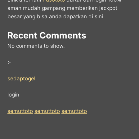
aman mudah gampang memberikan jackpot
besar yang bisa anda dapatkan di sini.
Recent Comments
No comments to show.
>
sedaptogel
login
semuttoto
semuttoto
semuttoto