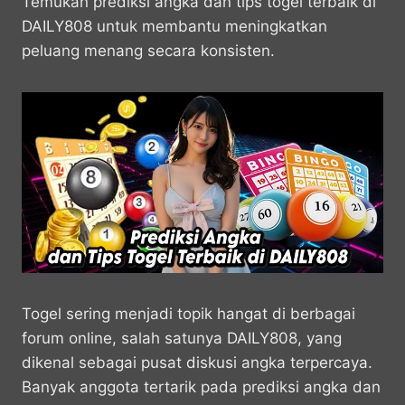
a
c
s
l
y
n
Temukan prediksi angka dan tips togel terbaik di
t
e
s
e
p
e
DAILY808 untuk membantu meningkatkan
s
b
e
g
e
peluang menang secara konsisten.
A
o
n
r
p
o
g
a
p
k
e
m
r
Togel sering menjadi topik hangat di berbagai
forum online, salah satunya DAILY808, yang
dikenal sebagai pusat diskusi angka terpercaya.
Banyak anggota tertarik pada prediksi angka dan