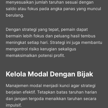
menyesuaikan jumlah taruhan sesuai dengan
saldo atau fokus pada angka panas yang muncul
berulang.
Dengan strategi yang tepat, pemain dapat
bermain lebih fokus dan peluang hasil tembus
meningkat setiap hari. Strategi ini juga membantu
mengontrol risiko kerugian sekaligus
memaksimalkan potensi profit.
Kelola Modal Dengan Bijak
Manajemen modal menjadi kunci agar strategi
berjalan efektif. Tetapkan batas taruhan harian
dan jangan tergoda menaikkan taruhan secara
impulsif.