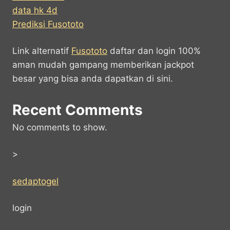
data hk 4d
Prediksi Fusototo
Link alternatif
Fusototo
daftar dan login 100%
aman mudah gampang memberikan jackpot
besar yang bisa anda dapatkan di sini.
Recent Comments
No comments to show.
>
sedaptogel
login