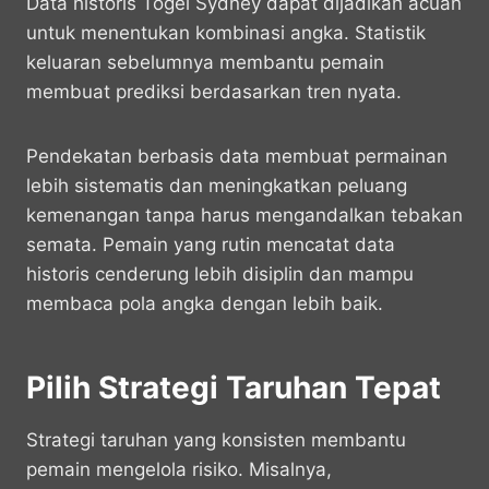
Data historis Togel Sydney dapat dijadikan acuan
untuk menentukan kombinasi angka. Statistik
keluaran sebelumnya membantu pemain
membuat prediksi berdasarkan tren nyata.
Pendekatan berbasis data membuat permainan
lebih sistematis dan meningkatkan peluang
kemenangan tanpa harus mengandalkan tebakan
semata. Pemain yang rutin mencatat data
historis cenderung lebih disiplin dan mampu
membaca pola angka dengan lebih baik.
Pilih Strategi Taruhan Tepat
Strategi taruhan yang konsisten membantu
pemain mengelola risiko. Misalnya,