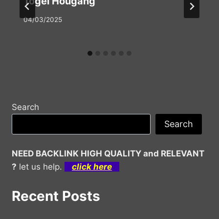
Togel Hougang
04/03/2025
Search
Search
NEED BACKLINK HIGH QUALITY and RELEVANT
?
let us help.
click here
Recent Posts