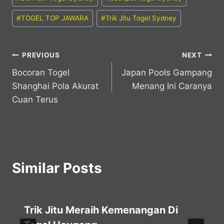
Tags:
#
TOGEL TOP JAWARA
#
Trik Jitu Togel Sydney
Post
PREVIOUS
NEXT
Bocoran Togel
Japan Pools Gampang
navigation
Shanghai Pola Akurat
Menang Ini Caranya
Cuan Terus
Similar Posts
Trik Jitu Meraih Kemenangan Di