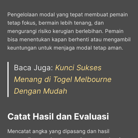
Pengelolaan modal yang tepat membuat pemain
tetap fokus, bermain lebih tenang, dan
mengurangi risiko kerugian berlebihan. Pemain
bisa menentukan kapan berhenti atau mengambil
keuntungan untuk menjaga modal tetap aman.
Baca Juga:
Kunci Sukses
Menang di Togel Melbourne
Dengan Mudah
Catat Hasil dan Evaluasi
Mencatat angka yang dipasang dan hasil