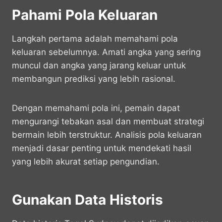
Pahami Pola Keluaran
Langkah pertama adalah memahami pola
keluaran sebelumnya. Amati angka yang sering
muncul dan angka yang jarang keluar untuk
membangun prediksi yang lebih rasional.
Dengan memahami pola ini, pemain dapat
mengurangi tebakan asal dan membuat strategi
bermain lebih terstruktur. Analisis pola keluaran
menjadi dasar penting untuk mendekati hasil
yang lebih akurat setiap pengundian.
Gunakan Data Historis