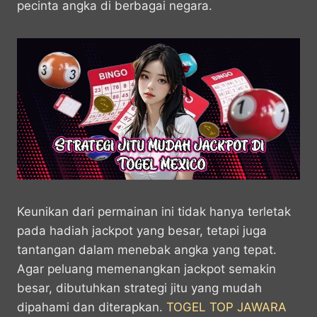
pecinta angka di berbagai negara.
A
o
n
r
p
o
g
a
p
k
e
m
r
Keunikan dari permainan ini tidak hanya terletak
pada hadiah jackpot yang besar, tetapi juga
tantangan dalam menebak angka yang tepat.
Agar peluang memenangkan jackpot semakin
besar, dibutuhkan strategi jitu yang mudah
dipahami dan diterapkan.
TOGEL TOP JAWARA