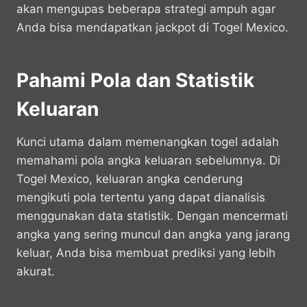
akan mengupas beberapa strategi ampuh agar
Anda bisa mendapatkan jackpot di Togel Mexico.
Pahami Pola dan Statistik
Keluaran
Kunci utama dalam memenangkan togel adalah
memahami pola angka keluaran sebelumnya. Di
Togel Mexico, keluaran angka cenderung
mengikuti pola tertentu yang dapat dianalisis
menggunakan data statistik. Dengan mencermati
angka yang sering muncul dan angka yang jarang
keluar, Anda bisa membuat prediksi yang lebih
akurat.