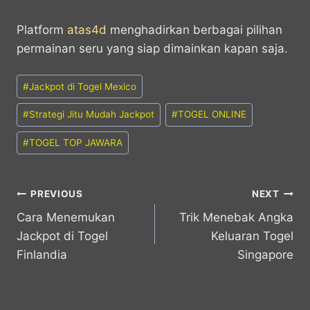
Platform
atas4d
menghadirkan berbagai pilihan
permainan seru yang siap dimainkan kapan saja.
Post
#
Jackpot di Togel Mexico
Tags:
#
Strategi Jitu Mudah Jackpot
#
TOGEL ONLINE
#
TOGEL TOP JAWARA
Post
PREVIOUS
NEXT
Cara Menemukan
Trik Menebak Angka
navigation
Jackpot di Togel
Keluaran Togel
Finlandia
Singapore