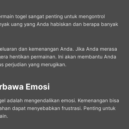
ermain togel sangat penting untuk mengontrol
anyak uang yang Anda habiskan dan berapa banyak
geluaran dan kemenangan Anda. Jika Anda merasa
gera hentikan permainan. Ini akan membantu Anda
lus perjudian yang merugikan.
erbawa Emosi
ogel adalah mengendalikan emosi. Kemenangan bisa
han dapat menyebabkan frustrasi. Penting untuk
ain.