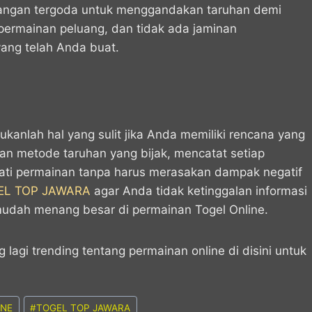
 jangan tergoda untuk menggandakan taruhan demi
 permainan peluang, dan tidak ada jaminan
ang telah Anda buat.
anlah hal yang sulit jika Anda memiliki rencana yang
n metode taruhan yang bijak, mencatat setiap
mati permainan tanpa harus merasakan dampak negatif
EL TOP JAWARA
agar Anda tidak ketinggalan informasi
gi mudah menang besar di permainan Togel Online.
lagi trending tentang permainan online di disini untuk
INE
#
TOGEL TOP JAWARA