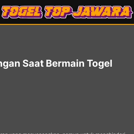
ngan Saat Bermain Togel