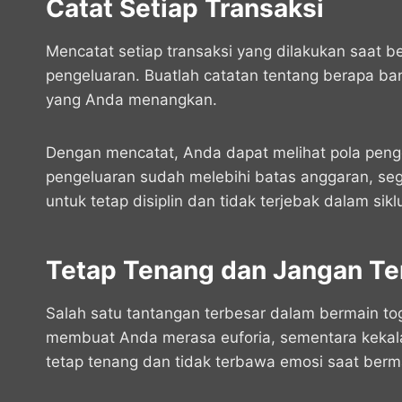
Catat Setiap Transaksi
Mencatat setiap transaksi yang dilakukan saat b
pengeluaran. Buatlah catatan tentang berapa b
yang Anda menangkan.
Dengan mencatat, Anda dapat melihat pola pen
pengeluaran sudah melebihi batas anggaran, se
untuk tetap disiplin dan tidak terjebak dalam sik
Tetap Tenang dan Jangan T
Salah satu tantangan terbesar dalam bermain t
membuat Anda merasa euforia, sementara kekala
tetap tenang dan tidak terbawa emosi saat berm