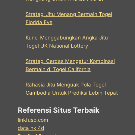
Strategi Jitu Menang Bermain Togel
Florida Eve
Kunci Menggabungkan Angka Jitu
Togel UK National Lottery
Strategi Cerdas Mengatur Kombinasi
Bermain di Togel California
Rahasia Jitu Menguak Pola Togel
Cambodia Untuk Prediksi Lebih Tepat
Referensi Situs Terbaik
linkfuso.com
data hk 4d