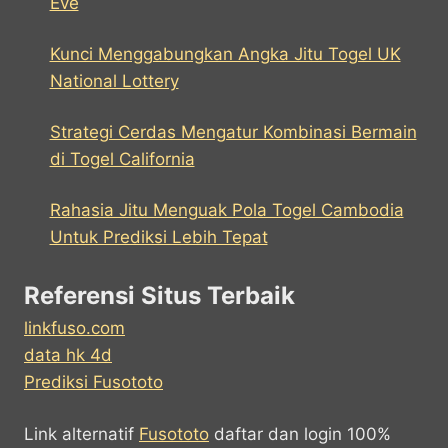
Eve
Kunci Menggabungkan Angka Jitu Togel UK
National Lottery
Strategi Cerdas Mengatur Kombinasi Bermain
di Togel California
Rahasia Jitu Menguak Pola Togel Cambodia
Untuk Prediksi Lebih Tepat
Referensi Situs Terbaik
linkfuso.com
data hk 4d
Prediksi Fusototo
Link alternatif
Fusototo
daftar dan login 100%