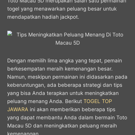
a
c
s
l
y
n
Toto Macau 5D merupakan salah satu permainan
t
e
s
e
p
e
togel yang menawarkan peluang besar untuk
s
b
e
g
e
mendapatkan hadiah jackpot.
A
o
n
r
p
o
g
a
p
k
e
m
r
Dengan memilih lima angka yang tepat, pemain
berkesempatan meraih kemenangan besar.
Namun, meskipun permainan ini didasarkan pada
keberuntungan, ada beberapa strategi dan tips
yang bisa Anda terapkan untuk meningkatkan
peluang menang Anda. Berikut
TOGEL TOP
JAWARA
ini akan memberikan beberapa tips
yang dapat membantu Anda dalam bermain Toto
Macau 5D dan meningkatkan peluang meraih
kemenangan.