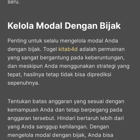
seru.
Kelola Modal Dengan Bijak
Penting untuk selalu mengelola modal Anda
dengan bijak. Togel
kitab4d
adalah permainan
yang sangat bergantung pada keberuntungan,
dan meskipun Anda menggunakan strategi yang
tepat, hasilnya tetap tidak bisa diprediksi
sepenuhnya.
Tentukan batas anggaran yang sesuai dengan
kemampuan Anda dan tetap berpegang pada
anggaran tersebut. Hindari bertaruh lebih dari
yang Anda sanggup kehilangan. Dengan
mengelola modal dengan bijak, Anda bisa