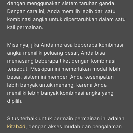
dengan menggunakan sistem taruhan ganda.
Dengan cara ini, Anda memilih lebih dari satu
kombinasi angka untuk dipertaruhkan dalam satu
kali permainan.
Misalnya, jika Anda merasa beberapa kombinasi
angka memiliki peluang besar, Anda bisa
memasang beberapa tiket dengan kombinasi
tersebut. Meskipun ini memerlukan modal lebih
besar, sistem ini memberi Anda kesempatan
lebih banyak untuk menang, karena Anda
memiliki lebih banyak kombinasi angka yang
dipilih.
Situs terbaik untuk bermain permainan ini adalah
kitab4d
, dengan akses mudah dan pengalaman