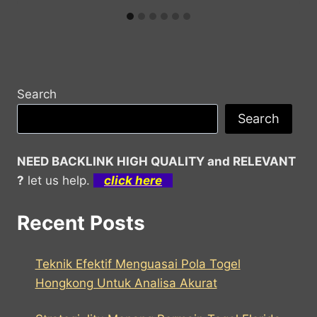
Search
Search
NEED BACKLINK HIGH QUALITY and RELEVANT
?
let us help.
click here
Recent Posts
Teknik Efektif Menguasai Pola Togel
Hongkong Untuk Analisa Akurat