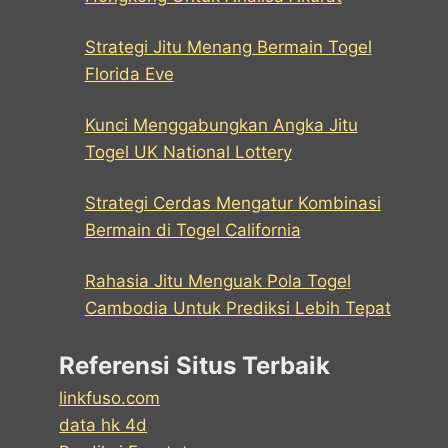
Strategi Jitu Menang Bermain Togel
Florida Eve
Kunci Menggabungkan Angka Jitu
Togel UK National Lottery
Strategi Cerdas Mengatur Kombinasi
Bermain di Togel California
Rahasia Jitu Menguak Pola Togel
Cambodia Untuk Prediksi Lebih Tepat
Referensi Situs Terbaik
linkfuso.com
data hk 4d