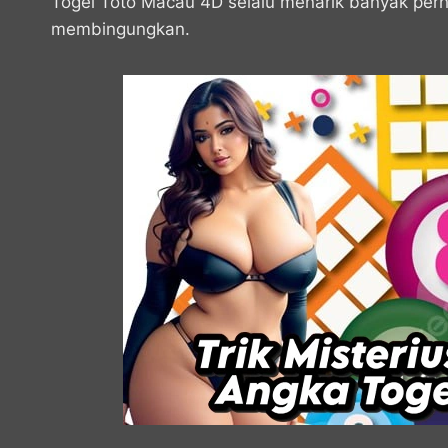
a
c
s
l
y
n
Togel Toto Macau 4D selalu menarik banyak perh
t
e
s
e
p
e
membingungkan.
s
b
e
g
e
A
o
n
r
p
o
g
a
p
k
e
m
r