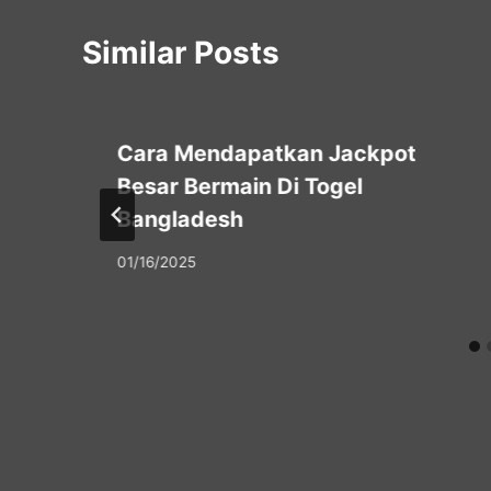
Similar Posts
Cara Mendapatkan Jackpot
Besar Bermain Di Togel
Bangladesh
01/16/2025