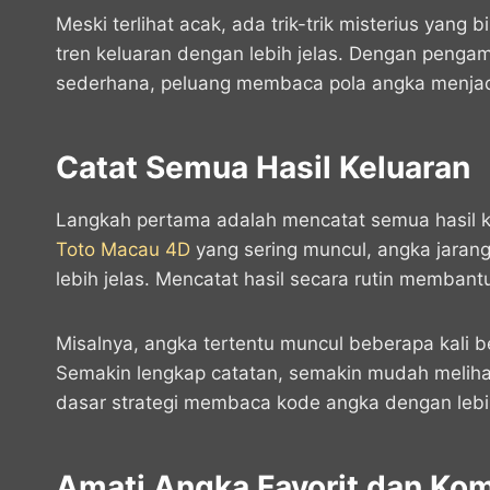
Meski terlihat acak, ada trik-trik misterius y
tren keluaran dengan lebih jelas. Dengan pengama
sederhana, peluang membaca pola angka menjadi 
Catat Semua Hasil Keluaran
Langkah pertama adalah mencatat semua hasil ke
Toto Macau 4D
yang sering muncul, angka jarang
lebih jelas. Mencatat hasil secara rutin memban
Misalnya, angka tertentu muncul beberapa kali be
Semakin lengkap catatan, semakin mudah melihat
dasar strategi membaca kode angka dengan lebih
Amati Angka Favorit dan Ko