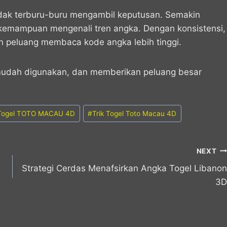
idak terburu-buru mengambil keputusan. Semakin
 kemampuan mengenali tren angka. Dengan konsistensi,
n peluang membaca kode angka lebih tinggi.
 mudah digunakan, dan memberikan peluang besar
Togel TOTO MACAU 4D
#
Trik Togel Toto Macau 4D
NEXT
Strategi Cerdas Menafsirkan Angka Togel Libanon
3D