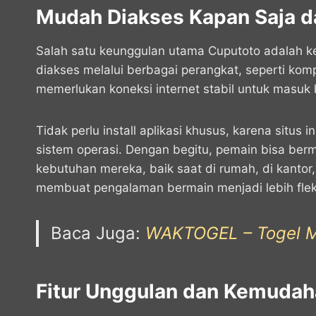
Mudah Diakses Kapan Saja d
Salah satu keunggulan utama Cuputoto adalah k
diakses melalui berbagai perangkat, seperti kom
memerlukan koneksi internet stabil untuk masuk 
Tidak perlu install aplikasi khusus, karena situs
sistem operasi. Dengan begitu, pemain bisa berm
kebutuhan mereka, baik saat di rumah, di kanto
membuat pengalaman bermain menjadi lebih fle
Baca Juga:
WAKTOGEL – Togel M
Fitur Unggulan dan Kemudah