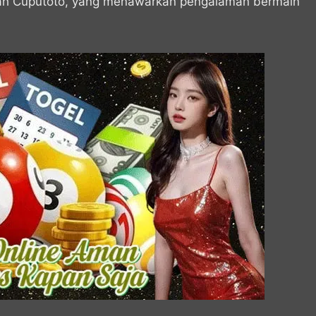
alah Cuputoto, yang menawarkan pengalaman bermain