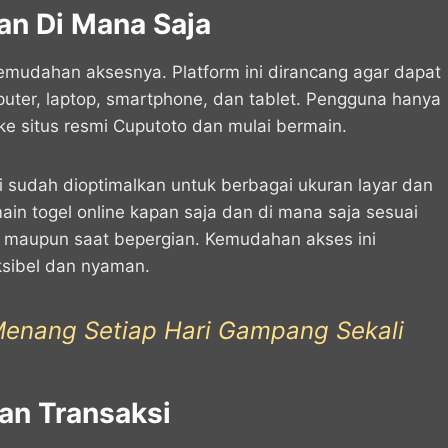
an Di Mana Saja
emudahan aksesnya. Platform ini dirancang agar dapat
puter, laptop, smartphone, dan tablet. Pengguna hanya
ke situs resmi Cuputoto dan mulai bermain.
 ini sudah dioptimalkan untuk berbagai ukuran layar dan
ain togel online kapan saja dan di mana saja sesuai
r, maupun saat bepergian. Kemudahan akses ini
ksibel dan nyaman.
enang Setiap Hari Gampang Sekali
an Transaksi