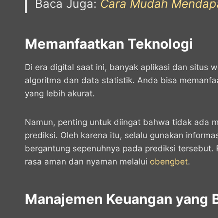
Baca Juga:
Cara Mudah Mendapat
Memanfaatkan Teknologi
Di era digital saat ini, banyak aplikasi dan sit
algoritma dan data statistik. Anda bisa memanfa
yang lebih akurat.
Namun, penting untuk diingat bahwa tidak ada
prediksi. Oleh karena itu, selalu gunakan inform
bergantung sepenuhnya pada prediksi tersebut. 
rasa aman dan nyaman melalui
obengbet
.
Manajemen Keuangan yang B