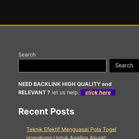
Search
Search
NEED BACKLINK HIGH QUALITY and
RELEVANT ?
let us help.
click here
Recent Posts
Teknik Efektif Menguasai Pola Togel
Hongkong Untuk Analisa Akurat