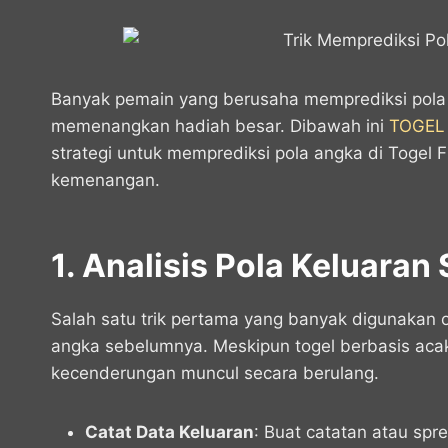
A
o
n
r
p
o
g
a
p
k
e
m
r
Banyak pemain yang berusaha memprediksi pola
memenangkan hadiah besar. Dibawah ini
TOGEL
strategi untuk memprediksi pola angka di Togel
kemenangan.
1.
Analisis Pola Keluara
Salah satu trik pertama yang banyak digunakan o
angka sebelumnya. Meskipun togel berbasis acak
kecenderungan muncul secara berulang.
Catat Data Keluaran
: Buat catatan atau spr