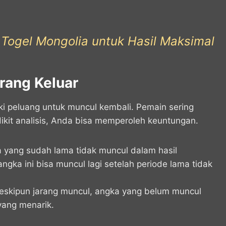
Togel Mongolia untuk Hasil Maksimal
rang Keluar
ki peluang untuk muncul kembali. Pemain sering
ikit analisis, Anda bisa memperoleh keuntungan.
a yang sudah lama tidak muncul dalam hasil
ka ini bisa muncul lagi setelah periode lama tidak
eskipun jarang muncul, angka yang belum muncul
yang menarik.