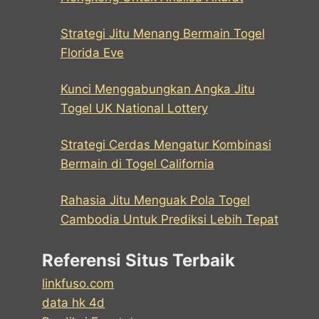
Strategi Jitu Menang Bermain Togel
Florida Eve
Kunci Menggabungkan Angka Jitu
Togel UK National Lottery
Strategi Cerdas Mengatur Kombinasi
Bermain di Togel California
Rahasia Jitu Menguak Pola Togel
Cambodia Untuk Prediksi Lebih Tepat
Referensi Situs Terbaik
linkfuso.com
data hk 4d