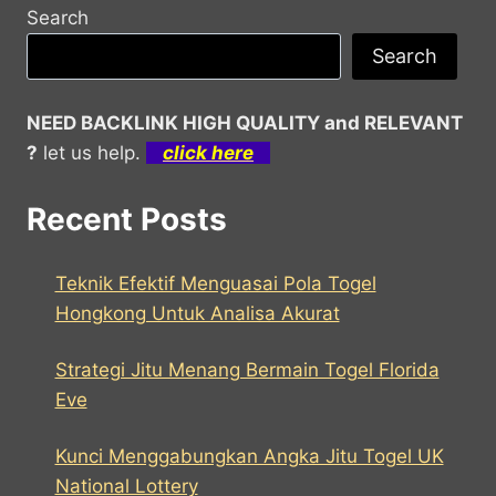
Search
Search
NEED BACKLINK HIGH QUALITY and RELEVANT
?
let us help.
click here
Recent Posts
Teknik Efektif Menguasai Pola Togel
Hongkong Untuk Analisa Akurat
Strategi Jitu Menang Bermain Togel Florida
Eve
Kunci Menggabungkan Angka Jitu Togel UK
National Lottery