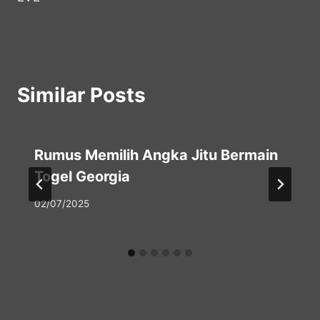
Similar Posts
Rumus Memilih Angka Jitu Bermain
Togel Georgia
02/07/2025