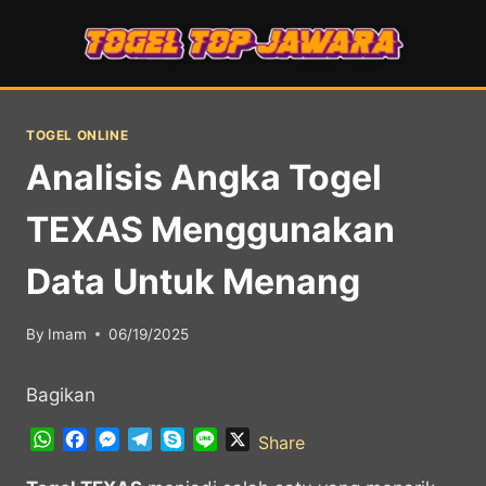
Skip
to
content
TOGEL ONLINE
Analisis Angka Togel
TEXAS Menggunakan
Data Untuk Menang
By
Imam
06/19/2025
Bagikan
W
F
M
T
S
L
X
Share
h
a
e
e
k
i