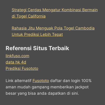
Strategi Cerdas Mengatur Kombinasi Bermain
di Togel California
Rahasia Jitu Menguak Pola Togel Cambodia
Untuk Prediksi Lebih Tepat
Referensi Situs Terbaik
linkfuso.com
data hk 4d
Prediksi Fusototo
Link alternatif
Fusototo
daftar dan login 100%
aman mudah gampang memberikan jackpot
besar yang bisa anda dapatkan di sini.