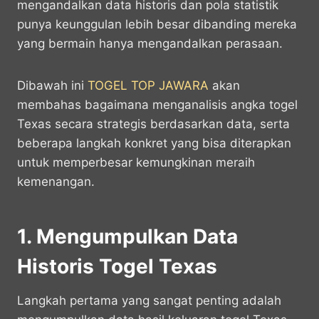
mengandalkan data historis dan pola statistik
punya keunggulan lebih besar dibanding mereka
yang bermain hanya mengandalkan perasaan.
Dibawah ini
TOGEL TOP JAWARA
akan
membahas bagaimana menganalisis angka togel
Texas secara strategis berdasarkan data, serta
beberapa langkah konkret yang bisa diterapkan
untuk memperbesar kemungkinan meraih
kemenangan.
1. Mengumpulkan Data
Historis Togel Texas
Langkah pertama yang sangat penting adalah