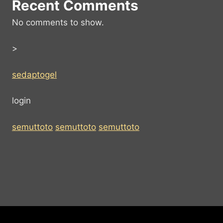
Recent Comments
No comments to show.
>
sedaptogel
login
semuttoto
semuttoto
semuttoto
© 2026
TOGEL TOP JAWARA