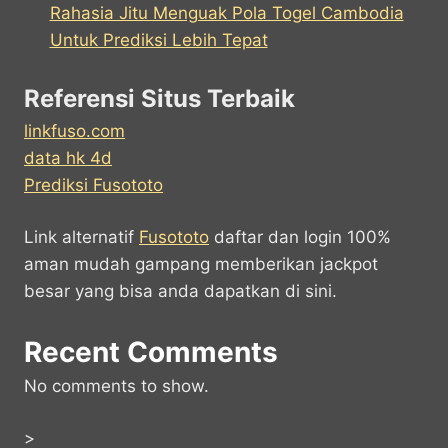
Rahasia Jitu Menguak Pola Togel Cambodia
Untuk Prediksi Lebih Tepat
Referensi Situs Terbaik
linkfuso.com
data hk 4d
Prediksi Fusototo
Link alternatif
Fusototo
daftar dan login 100%
aman mudah gampang memberikan jackpot
besar yang bisa anda dapatkan di sini.
Recent Comments
No comments to show.
>