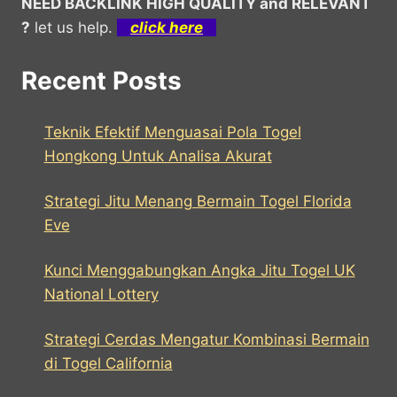
NEED BACKLINK HIGH QUALITY and RELEVANT
?
let us help.
click here
Recent Posts
Teknik Efektif Menguasai Pola Togel
Hongkong Untuk Analisa Akurat
Strategi Jitu Menang Bermain Togel Florida
Eve
Kunci Menggabungkan Angka Jitu Togel UK
National Lottery
Strategi Cerdas Mengatur Kombinasi Bermain
di Togel California