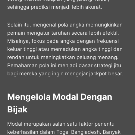
sehingga prediksi menjadi lebih akurat.
Selain itu, mengenal pola angka memungkinkan
pemain mengatur taruhan secara lebih efektif.
Misalnya, fokus pada angka dengan frekuensi
keluar tinggi atau memadukan angka tinggi dan
rendah untuk meningkatkan peluang menang.
Pemahaman pola ini menjadi dasar strategi jitu
bagi mereka yang ingin mengejar jackpot besar.
Mengelola Modal Dengan
Bijak
Modal merupakan salah satu faktor penentu
keberhasilan dalam Togel Bangladesh. Banyak