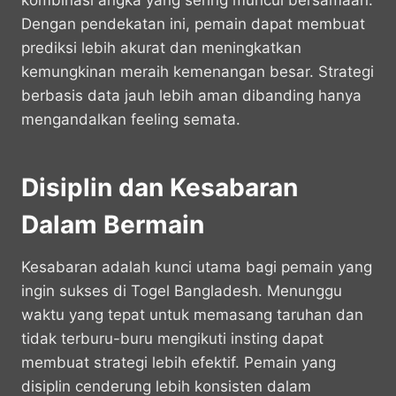
kombinasi angka yang sering muncul bersamaan.
Dengan pendekatan ini, pemain dapat membuat
prediksi lebih akurat dan meningkatkan
kemungkinan meraih kemenangan besar. Strategi
berbasis data jauh lebih aman dibanding hanya
mengandalkan feeling semata.
Disiplin dan Kesabaran
Dalam Bermain
Kesabaran adalah kunci utama bagi pemain yang
ingin sukses di Togel Bangladesh. Menunggu
waktu yang tepat untuk memasang taruhan dan
tidak terburu-buru mengikuti insting dapat
membuat strategi lebih efektif. Pemain yang
disiplin cenderung lebih konsisten dalam