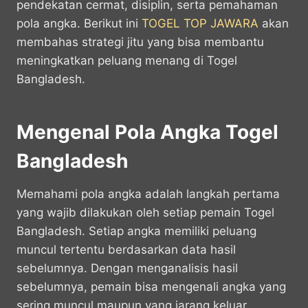
pendekatan cermat, disiplin, serta pemahaman
pola angka. Berikut ini
TOGEL TOP JAWARA
akan
membahas strategi jitu yang bisa membantu
meningkatkan peluang menang di Togel
Bangladesh.
Mengenal Pola Angka Togel
Bangladesh
Memahami pola angka adalah langkah pertama
yang wajib dilakukan oleh setiap pemain Togel
Bangladesh. Setiap angka memiliki peluang
muncul tertentu berdasarkan data hasil
sebelumnya. Dengan menganalisis hasil
sebelumnya, pemain bisa mengenali angka yang
sering muncul maupun yang jarang keluar,