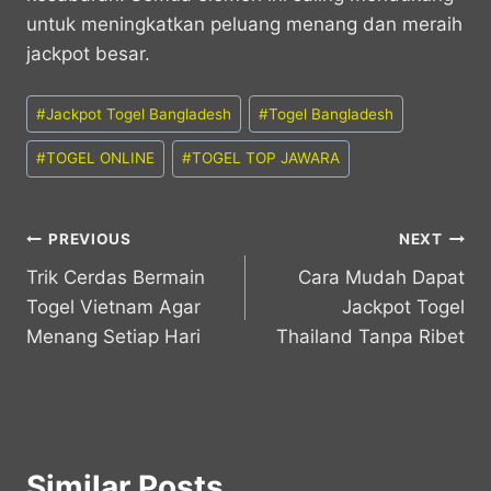
untuk meningkatkan peluang menang dan meraih
jackpot besar.
Post
#
Jackpot Togel Bangladesh
#
Togel Bangladesh
Tags:
#
TOGEL ONLINE
#
TOGEL TOP JAWARA
Post
PREVIOUS
NEXT
Trik Cerdas Bermain
Cara Mudah Dapat
navigation
Togel Vietnam Agar
Jackpot Togel
Menang Setiap Hari
Thailand Tanpa Ribet
Similar Posts