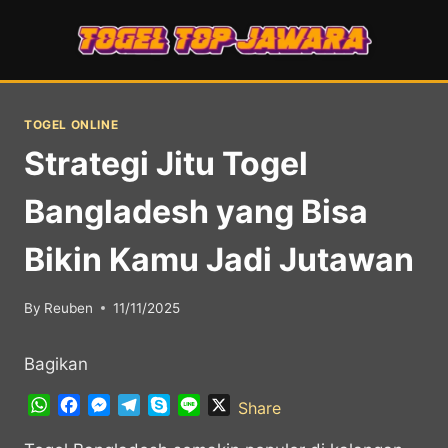
Skip
to
content
TOGEL ONLINE
Strategi Jitu Togel
Bangladesh yang Bisa
Bikin Kamu Jadi Jutawan
By
Reuben
11/11/2025
Bagikan
W
F
M
T
S
L
X
Share
h
a
e
e
k
i