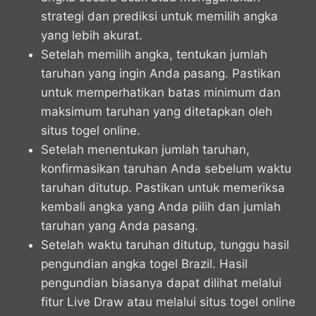
strategi dan prediksi untuk memilih angka
yang lebih akurat.
Setelah memilih angka, tentukan jumlah
taruhan yang ingin Anda pasang. Pastikan
untuk memperhatikan batas minimum dan
maksimum taruhan yang ditetapkan oleh
situs togel online.
Setelah menentukan jumlah taruhan,
konfirmasikan taruhan Anda sebelum waktu
taruhan ditutup. Pastikan untuk memeriksa
kembali angka yang Anda pilih dan jumlah
taruhan yang Anda pasang.
Setelah waktu taruhan ditutup, tunggu hasil
pengundian angka togel Brazil. Hasil
pengundian biasanya dapat dilihat melalui
fitur Live Draw atau melalui situs togel online