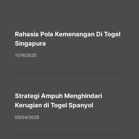
Rahasia Pola Kemenangan Di Togel
Singapura
11/16/2025
Strategi Ampuh Menghindari
Kerugian di Togel Spanyol
05/04/2025