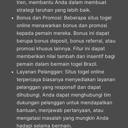
tren, membantu Anda dalam membuat
strategi taruhan yang lebih baik.
Bonus dan Promosi: Beberapa situs togel
online menawarkan bonus dan promosi
kepada pemain mereka. Bonus ini dapat
berupa bonus deposit, bonus referral, atau
promosi khusus lainnya. Fitur ini dapat
memberikan nilai tambah dan insentif bagi
pemain dalam bermain togel Brazil.
Layanan Pelanggan: Situs togel online
terpercaya biasanya menyediakan layanan
pelanggan yang responsif dan dapat
dihubungi. Anda dapat menghubungi tim
dukungan pelanggan untuk mendapatkan
bantuan, menjawab pertanyaan, atau
mengatasi masalah yang mungkin Anda
hadapi selama bermain.