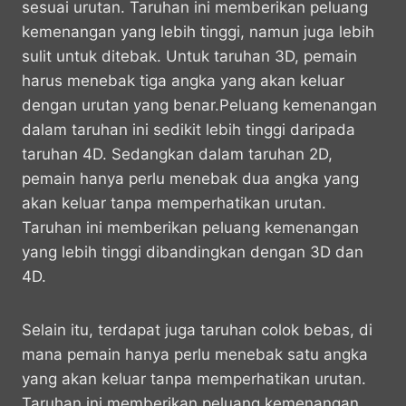
sesuai urutan. Taruhan ini memberikan peluang
kemenangan yang lebih tinggi, namun juga lebih
sulit untuk ditebak. Untuk taruhan 3D, pemain
harus menebak tiga angka yang akan keluar
dengan urutan yang benar.
Peluang kemenangan
dalam taruhan ini sedikit lebih tinggi daripada
taruhan 4D. Sedangkan dalam taruhan 2D,
pemain hanya perlu menebak dua angka yang
akan keluar tanpa memperhatikan urutan.
Taruhan ini memberikan peluang kemenangan
yang lebih tinggi dibandingkan dengan 3D dan
4D.
Selain itu, terdapat juga taruhan colok bebas, di
mana pemain hanya perlu menebak satu angka
yang akan keluar tanpa memperhatikan urutan.
Taruhan ini memberikan peluang kemenangan