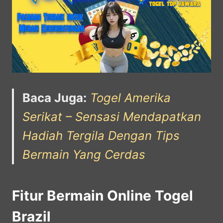
Baca Juga:
Togel Amerika
Serikat – Sensasi Mendapatkan
Hadiah Tergila Dengan Tips
Bermain Yang Cerdas
Fitur Bermain Online Togel
Brazil