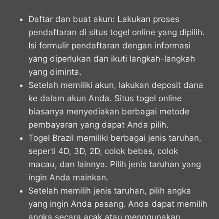
Daftar dan buat akun: Lakukan proses
pendaftaran di situs togel online yang dipilih.
Isi formulir pendaftaran dengan informasi
yang diperlukan dan ikuti langkah-langkah
yang diminta.
Setelah memiliki akun, lakukan deposit dana
ke dalam akun Anda. Situs togel online
biasanya menyediakan berbagai metode
pembayaran yang dapat Anda pilih.
Togel Brazil memiliki berbagai jenis taruhan,
seperti 4D, 3D, 2D, colok bebas, colok
macau, dan lainnya. Pilih jenis taruhan yang
ingin Anda mainkan.
Setelah memilih jenis taruhan, pilih angka
yang ingin Anda pasang. Anda dapat memilih
angka secara acak atau menggunakan