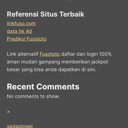
Referensi Situs Terbaik
linkfuso.com
data hk 4d
Prediksi Fusototo
Link alternatif
Fusototo
daftar dan login 100%
aman mudah gampang memberikan jackpot
besar yang bisa anda dapatkan di sini.
Recent Comments
No comments to show.
>
sedaptogel