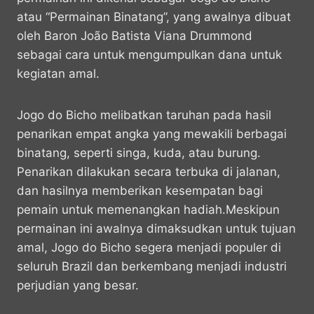
atau “Permainan Binatang”, yang awalnya dibuat
oleh Baron João Batista Viana Drummond
sebagai cara untuk mengumpulkan dana untuk
kegiatan amal.
Jogo do Bicho melibatkan taruhan pada hasil
penarikan empat angka yang mewakili berbagai
binatang, seperti singa, kuda, atau burung.
Penarikan dilakukan secara terbuka di jalanan,
dan hasilnya memberikan kesempatan bagi
pemain untuk memenangkan hadiah.Meskipun
permainan ini awalnya dimaksudkan untuk tujuan
amal, Jogo do Bicho segera menjadi populer di
seluruh Brazil dan berkembang menjadi industri
perjudian yang besar.