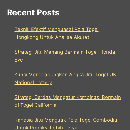
Recent Posts
Teknik Efektif Menguasai Pola Togel
Hongkong Untuk Analisa Akurat
Strategi Jitu Menang Bermain Togel Florida
Eve
Kunci Menggabungkan Angka Jitu Togel UK
National Lottery
Strategi Cerdas Mengatur Kombinasi Bermain
di Togel California
Rahasia Jitu Menguak Pola Togel Cambodia
Untuk Prediksi Lebih Tepat