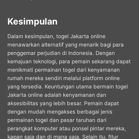
Kesimpulan
Dalam kesimpulan, togel Jakarta online
menawarkan alternatif yang menarik bagi para
penggemar perjudian di Indonesia. Dengan
kemajuan teknologi, para pemain sekarang dapat
menikmati permainan togel dari kenyamanan
rumah mereka sendiri melalui platform online
yang tersedia. Keuntungan utama bermain togel
Jakarta online adalah kenyamanan dan
aksesibilitas yang lebih besar. Pemain dapat
dengan mudah mengakses berbagai jenis
permainan togel dan pasar taruhan dari
perangkat komputer atau ponsel pintar mereka,
kapan saja dan di mana saja. Selain itu, fitur