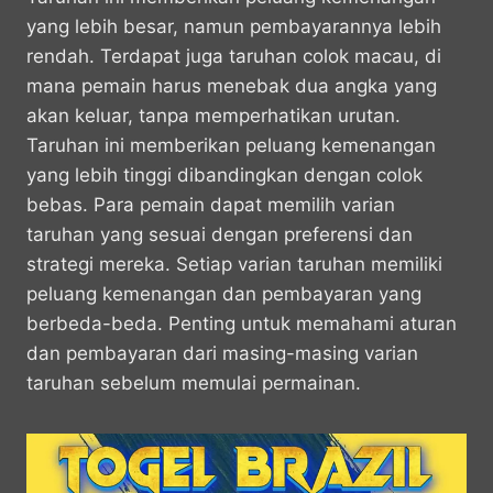
yang lebih besar, namun pembayarannya lebih
rendah. Terdapat juga taruhan colok macau, di
mana pemain harus menebak dua angka yang
akan keluar, tanpa memperhatikan urutan.
Taruhan ini memberikan peluang kemenangan
yang lebih tinggi dibandingkan dengan colok
bebas. Para pemain dapat memilih varian
taruhan yang sesuai dengan preferensi dan
strategi mereka. Setiap varian taruhan memiliki
peluang kemenangan dan pembayaran yang
berbeda-beda. Penting untuk memahami aturan
dan pembayaran dari masing-masing varian
taruhan sebelum memulai permainan.