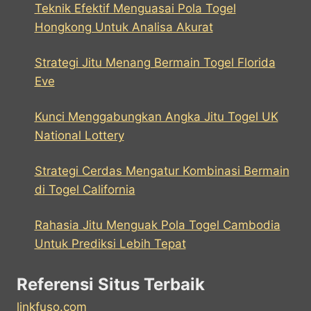
Teknik Efektif Menguasai Pola Togel
Hongkong Untuk Analisa Akurat
Strategi Jitu Menang Bermain Togel Florida
Eve
Kunci Menggabungkan Angka Jitu Togel UK
National Lottery
Strategi Cerdas Mengatur Kombinasi Bermain
di Togel California
Rahasia Jitu Menguak Pola Togel Cambodia
Untuk Prediksi Lebih Tepat
Referensi Situs Terbaik
linkfuso.com