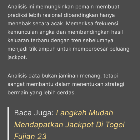
Analisis ini memungkinkan pemain membuat
prediksi lebih rasional dibandingkan hanya
menebak secara acak. Memeriksa frekuensi
kemunculan angka dan membandingkan hasil
keluaran terbaru dengan tren sebelumnya
menjadi trik ampuh untuk memperbesar peluang
jackpot.
Analisis data bukan jaminan menang, tetapi
sangat membantu dalam menentukan strategi
bermain yang lebih cerdas.
Baca Juga:
Langkah Mudah
Mendapatkan Jackpot Di Togel
Fujian 23