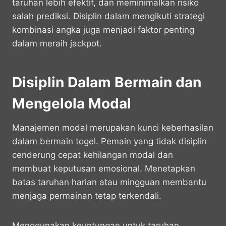
taruhan lebih efektif, dan meminimalkan risiko
salah prediksi. Disiplin dalam mengikuti strategi
kombinasi angka juga menjadi faktor penting
dalam meraih jackpot.
Disiplin Dalam Bermain dan
Mengelola Modal
Manajemen modal merupakan kunci keberhasilan
dalam bermain togel. Pemain yang tidak disiplin
cenderung cepat kehilangan modal dan
membuat keputusan emosional. Menetapkan
batas taruhan harian atau mingguan membantu
menjaga permainan tetap terkendali.
Menggunakan keuntungan untuk taruhan