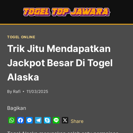
Skip
to
content
TOGEL ONLINE
Trik Jitu Mendapatkan
Jackpot Besar Di Togel
Alaska
By
Rafi
11/03/2025
Bagikan
W
F
M
T
S
L
X
Share
h
a
e
e
k
i