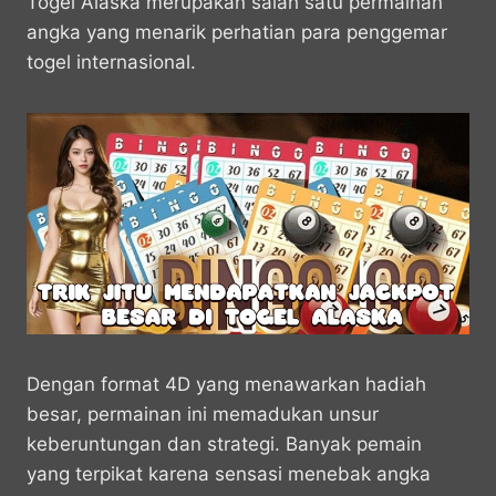
a
c
s
l
y
n
Togel Alaska merupakan salah satu permainan
t
e
s
e
p
e
angka yang menarik perhatian para penggemar
s
b
e
g
e
togel internasional.
A
o
n
r
p
o
g
a
p
k
e
m
r
Dengan format 4D yang menawarkan hadiah
besar, permainan ini memadukan unsur
keberuntungan dan strategi. Banyak pemain
yang terpikat karena sensasi menebak angka