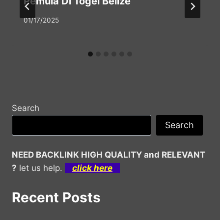
Pemula Di Togel Belize
01/17/2025
Search
Search
NEED BACKLINK HIGH QUALITY and RELEVANT
?
let us help.
click here
Recent Posts