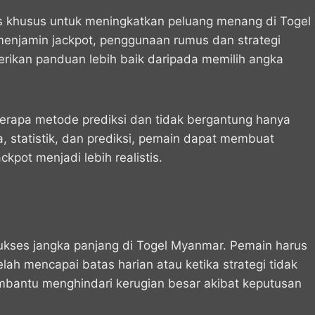
 khusus untuk meningkatkan peluang menang di Togel
menjamin jackpot, penggunaan rumus dan strategi
rikan panduan lebih baik daripada memilih angka
rapa metode prediksi dan tidak bergantung hanya
a, statistik, dan prediksi, pemain dapat membuat
kpot menjadi lebih realistis.
sukses jangka panjang di Togel Myanmar. Pemain harus
h mencapai batas harian atau ketika strategi tidak
embantu menghindari kerugian besar akibat keputusan