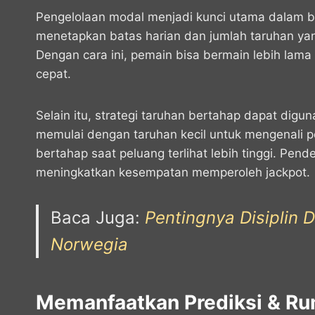
Pengelolaan modal menjadi kunci utama dalam b
menetapkan batas harian dan jumlah taruhan ya
Dengan cara ini, pemain bisa bermain lebih lama
cepat.
Selain itu, strategi taruhan bertahap dapat di
memulai dengan taruhan kecil untuk mengenali 
bertahap saat peluang terlihat lebih tinggi. Pen
meningkatkan kesempatan memperoleh jackpot.
Baca Juga:
Pentingnya Disiplin 
Norwegia
Memanfaatkan Prediksi & Ru