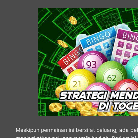
A
o
n
r
p
o
g
a
p
k
e
m
r
Meskipun permainan ini bersifat peluang, ada be