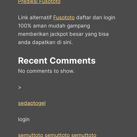
Prediksi Fusototo
Link alternatif
Fusototo
daftar dan login
100% aman mudah gampang
memberikan jackpot besar yang bisa
anda dapatkan di sini.
Recent Comments
No comments to show.
>
sedaptogel
login
semuttoto
semuttoto
semuttoto