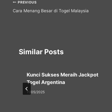
Post
PREVIOUS
Cara Menang Besar di Togel Malaysia
navigation
Similar Posts
Kunci Sukses Meraih Jackpot
y
Togel Argentina
11/05/2025