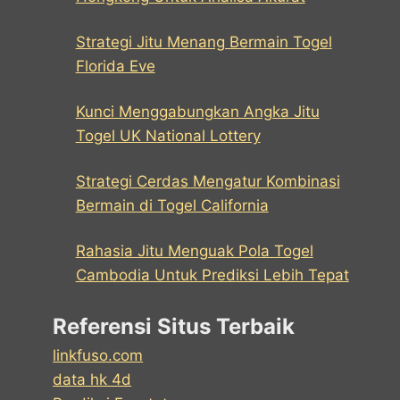
Strategi Jitu Menang Bermain Togel
Florida Eve
Kunci Menggabungkan Angka Jitu
Togel UK National Lottery
Strategi Cerdas Mengatur Kombinasi
Bermain di Togel California
Rahasia Jitu Menguak Pola Togel
Cambodia Untuk Prediksi Lebih Tepat
Referensi Situs Terbaik
linkfuso.com
data hk 4d