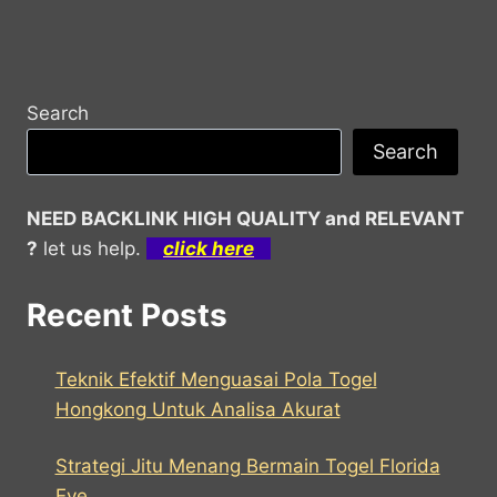
Search
Search
NEED BACKLINK HIGH QUALITY and RELEVANT
?
let us help.
click here
Recent Posts
Teknik Efektif Menguasai Pola Togel
Hongkong Untuk Analisa Akurat
Strategi Jitu Menang Bermain Togel Florida
Eve