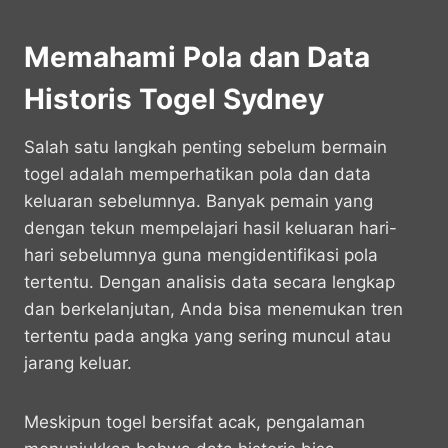
Memahami Pola dan Data
Historis Togel Sydney
Salah satu langkah penting sebelum bermain
togel adalah memperhatikan pola dan data
keluaran sebelumnya. Banyak pemain yang
dengan tekun mempelajari hasil keluaran hari-
hari sebelumnya guna mengidentifikasi pola
tertentu. Dengan analisis data secara lengkap
dan berkelanjutan, Anda bisa menemukan tren
tertentu pada angka yang sering muncul atau
jarang keluar.
Meskipun togel bersifat acak, pengalaman