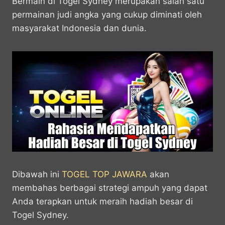
a
c
s
l
y
n
Bermain di Togel Sydney merupakan salah satu
t
e
s
e
p
e
permainan judi angka yang cukup diminati oleh
s
b
e
g
e
masyarakat Indonesia dan dunia.
A
o
n
r
p
o
g
a
p
k
e
m
r
Dibawah ini
TOGEL TOP JAWARA
akan
membahas berbagai strategi ampuh yang dapat
Anda terapkan untuk meraih hadiah besar di
Togel Sydney.