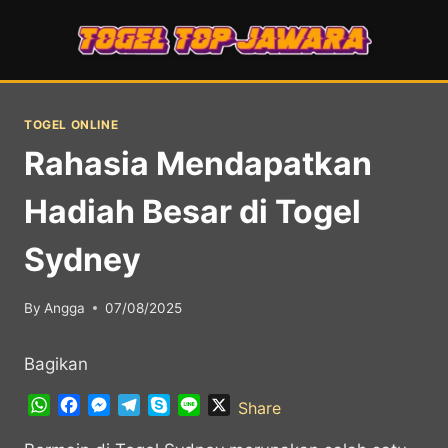
Skip
to
content
TOGEL ONLINE
Rahasia Mendapatkan
Hadiah Besar di Togel
Sydney
By
Angga
07/08/2025
Bagikan
W
F
M
T
S
L
X
Share
h
a
e
e
k
i