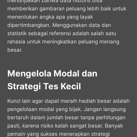
menunjukkan bahwa data historis bisa
memberikan gambaran peluang lebih baik untuk
menentukan angka apa yang layak
dipertimbangkan. Menggunakan data dan
statistik sebagai referensi adalah salah satu
rahasia untuk meningkatkan peluang menang
besar.
Mengelola Modal dan
Strategi Tes Kecil
Kunci lain agar dapat meraih hadiah besar adalah
pengelolaan modal yang bijak. Jangan langsung
bertaruh dalam jumlah besar tanpa perhitungan
pasti, karena risiko kalah sangat besar. Banyak
pemain yang sukses menerapkan strategi