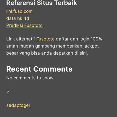
Referensi Situs Terbaik
linkfuso.com
data hk 4d
Prediksi Fusototo
Link alternatif
Fusototo
daftar dan login 100%
aman mudah gampang memberikan jackpot
besar yang bisa anda dapatkan di sini.
Recent Comments
No comments to show.
>
sedaptogel