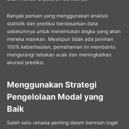
Banyak pemain yang menggunakan analisis
statistik dan prediksi berdasarkan data
sebelumnya untuk menentukan angka yang akan
mereka mainkan. Meskipun tidak ada jaminan
100% keberhasilan, pemahaman ini membantu
mengurangi tebakan acak dan meningkatkan
akurasi prediksi.
Menggunakan Strategi
Pengelolaan Modal yang
Baik
Salah satu rahasia penting dalam bermain togel