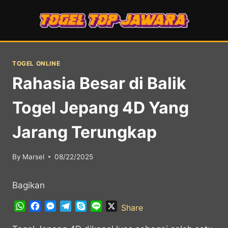
Skip
to
content
TOGEL ONLINE
Rahasia Besar di Balik
Togel Jepang 4D Yang
Jarang Terungkap
By
Marsel
08/22/2025
Bagikan
W
F
M
T
S
L
X
Share
h
a
e
e
k
i