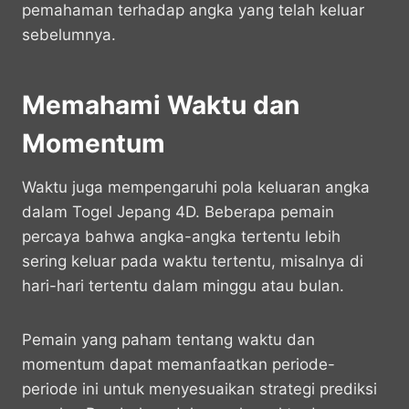
pemahaman terhadap angka yang telah keluar
sebelumnya.
Memahami Waktu dan
Momentum
Waktu juga mempengaruhi pola keluaran angka
dalam Togel Jepang 4D. Beberapa pemain
percaya bahwa angka-angka tertentu lebih
sering keluar pada waktu tertentu, misalnya di
hari-hari tertentu dalam minggu atau bulan.
Pemain yang paham tentang waktu dan
momentum dapat memanfaatkan periode-
periode ini untuk menyesuaikan strategi prediksi