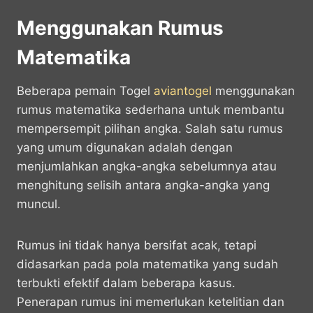
Menggunakan Rumus
Matematika
Beberapa pemain Togel
aviantogel
menggunakan
rumus matematika sederhana untuk membantu
mempersempit pilihan angka. Salah satu rumus
yang umum digunakan adalah dengan
menjumlahkan angka-angka sebelumnya atau
menghitung selisih antara angka-angka yang
muncul.
Rumus ini tidak hanya bersifat acak, tetapi
didasarkan pada pola matematika yang sudah
terbukti efektif dalam beberapa kasus.
Penerapan rumus ini memerlukan ketelitian dan