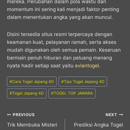
mereka. Perubahan dalam pola waktu dan
momentum ini sering kali menjadi faktor penting
dalam menentukan angka yang akan muncul.
Disini tersedia situs resmi terpercaya dengan
keamanan kuat, pelayanan ramah, serta akses
mudah digunakan oleh semua pemain. Keseruan
bermain penuh hiburan dan peluang menang
nyata hadir setiap saat yaitu
aviantogel
.
Post
#
Cara Togel Jepang 4D
#
Tips Togel Jepang 4D
Tags:
#
Togel Jepang 4D
#
TOGEL TOP JAWARA
Post
PREVIOUS
NEXT
Trik Membuka Misteri
Prediksi Angka Togel
navigation