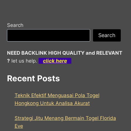
Search
Search
NEED BACKLINK HIGH QUALITY and RELEVANT
?
let us help.
click here
Recent Posts
Teknik Efektif Menguasai Pola Togel
Hongkong Untuk Analisa Akurat
Strategi Jitu Menang Bermain Togel Florida
Eve