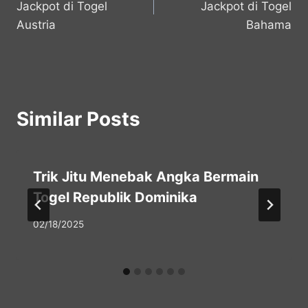
Jackpot di Togel
Jackpot di Togel
Austria
Bahama
Similar Posts
Trik Jitu Menebak Angka Bermain
Togel Republik Dominika
02/18/2025