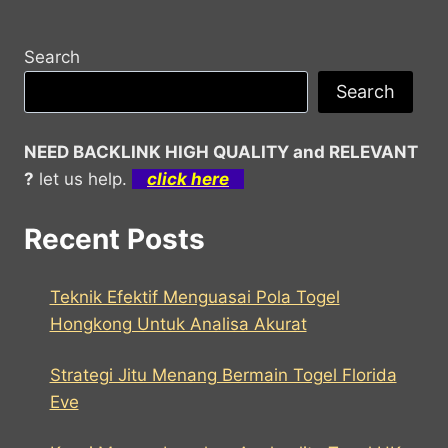
Search
Search
NEED BACKLINK HIGH QUALITY and RELEVANT
?
let us help.
click here
Recent Posts
Teknik Efektif Menguasai Pola Togel
Hongkong Untuk Analisa Akurat
Strategi Jitu Menang Bermain Togel Florida
Eve