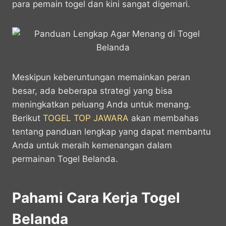
para pemain togel dan kini sangat digemari.
A
o
n
r
p
o
g
a
p
k
e
m
r
Meskipun keberuntungan memainkan peran
besar, ada beberapa strategi yang bisa
meningkatkan peluang Anda untuk menang.
Berikut
TOGEL TOP JAWARA
akan membahas
tentang panduan lengkap yang dapat membantu
Anda untuk meraih kemenangan dalam
permainan Togel Belanda.
Pahami Cara Kerja Togel
Belanda