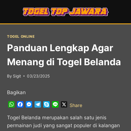
Skip
to
content
TOGEL ONLINE
Panduan Lengkap Agar
Menang di Togel Belanda
By
Sigit
03/23/2025
Bagikan
W
F
M
T
S
L
X
Share
h
a
e
e
k
i
a
c
s
l
y
n
Togel Belanda merupakan salah satu jenis
t
e
s
e
p
e
permainan judi yang sangat populer di kalangan
s
b
e
g
e