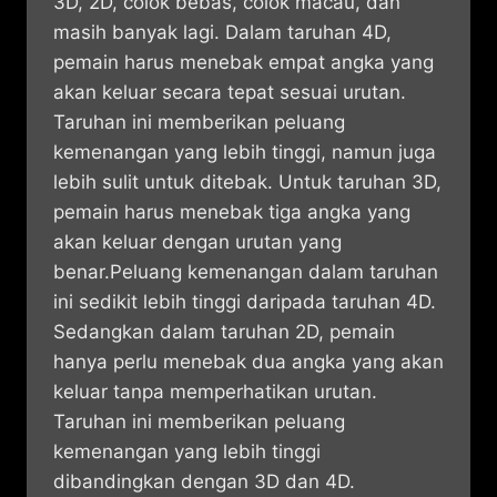
3D, 2D, colok bebas, colok macau, dan
masih banyak lagi. Dalam taruhan 4D,
pemain harus menebak empat angka yang
akan keluar secara tepat sesuai urutan.
Taruhan ini memberikan peluang
kemenangan yang lebih tinggi, namun juga
lebih sulit untuk ditebak. Untuk taruhan 3D,
pemain harus menebak tiga angka yang
akan keluar dengan urutan yang
benar.
Peluang kemenangan dalam taruhan
ini sedikit lebih tinggi daripada taruhan 4D.
Sedangkan dalam taruhan 2D, pemain
hanya perlu menebak dua angka yang akan
keluar tanpa memperhatikan urutan.
Taruhan ini memberikan peluang
kemenangan yang lebih tinggi
dibandingkan dengan 3D dan 4D.