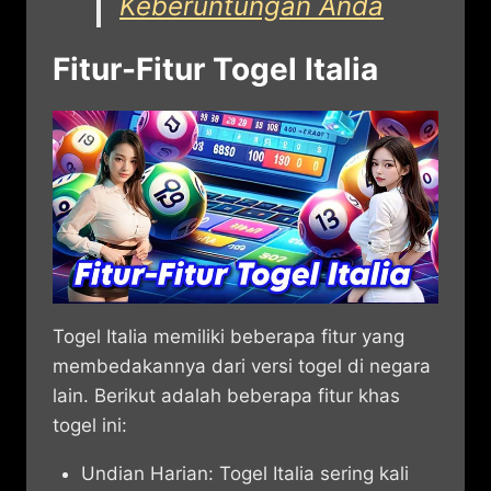
Keberuntungan Anda
Fitur-Fitur Togel Italia
Togel Italia memiliki beberapa fitur yang
membedakannya dari versi togel di negara
lain. Berikut adalah beberapa fitur khas
togel ini:
Undian Harian: Togel Italia sering kali