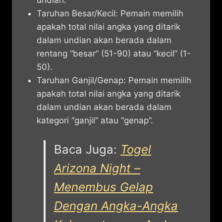
undian.
Taruhan Besar/Kecil: Pemain memilih
apakah total nilai angka yang ditarik
dalam undian akan berada dalam
rentang “besar” (51-90) atau “kecil” (1-
50).
Taruhan Ganjil/Genap: Pemain memilih
apakah total nilai angka yang ditarik
dalam undian akan berada dalam
kategori “ganjil” atau “genap”.
Baca Juga:
Togel
Arizona Night –
Menembus Gelap
Dengan Angka-Angka