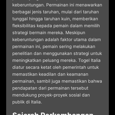
keberuntungan. Permainan ini menawarkan
berbagai jenis taruhan, mulai dari taruhan
tunggal hingga taruhan kuin, memberikan
fleksibilitas kepada pemain dalam memilih
strategi bermain mereka. Meskipun
keberuntungan adalah faktor utama dalam
permainan ini, pemain sering melakukan
penelitian dan menggunakan strategi untuk
meningkatkan peluang mereka. Togel Italia
diatur secara ketat oleh pemerintah untuk
memastikan keadilan dan keamanan
permainan, sambil juga memastikan bahwa
pendapatan dari permainan tersebut
mendukung proyek-proyek sosial dan
publik di Italia.