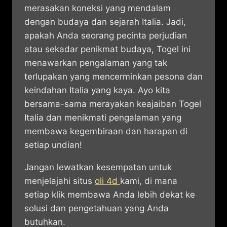
merasakan koneksi yang mendalam
dengan budaya dan sejarah Italia. Jadi,
apakah Anda seorang pecinta perjudian
atau sekadar penikmat budaya, Togel ini
menawarkan pengalaman yang tak
terlupakan yang mencerminkan pesona dan
keindahan Italia yang kaya. Ayo kita
bersama-sama merayakan keajaiban Togel
Italia dan menikmati pengalaman yang
membawa kegembiraan dan harapan di
setiap undian!
Jangan lewatkan kesempatan untuk
menjelajahi situs
oli 4d
kami, di mana
setiap klik membawa Anda lebih dekat ke
solusi dan pengetahuan yang Anda
butuhkan.