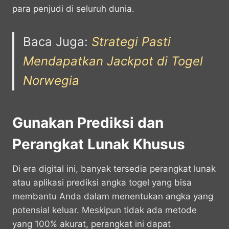
para penjudi di seluruh dunia.
Baca Juga:
Strategi Pasti
Mendapatkan Jackpot di Togel
Norwegia
Gunakan Prediksi dan
Perangkat Lunak Khusus
Di era digital ini, banyak tersedia perangkat lunak
atau aplikasi prediksi angka togel yang bisa
membantu Anda dalam menentukan angka yang
potensial keluar. Meskipun tidak ada metode
yang 100% akurat, perangkat ini dapat