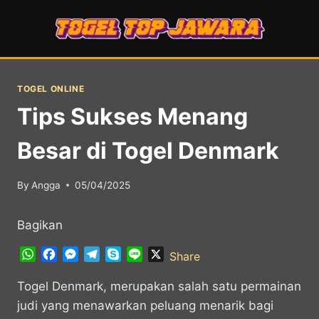
Skip
to
content
TOGEL ONLINE
Tips Sukses Menang
Besar di Togel Denmark
By
Angga
05/04/2025
Bagikan
W
F
M
T
S
L
X
Share
h
a
e
e
k
i
a
c
s
l
y
n
Togel Denmark, merupakan salah satu permainan
t
e
s
e
p
e
judi yang menawarkan peluang menarik bagi
s
b
e
g
e