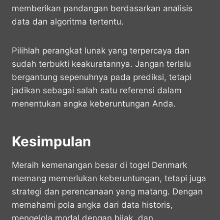
memberikan pandangan berdasarkan analisis
data dan algoritma tertentu.
Pilihlah perangkat lunak yang terpercaya dan
sudah terbukti keakuratannya. Jangan terlalu
bergantung sepenuhnya pada prediksi, tetapi
jadikan sebagai salah satu referensi dalam
menentukan angka keberuntungan Anda.
Kesimpulan
Meraih kemenangan besar di togel Denmark
memang memerlukan keberuntungan, tetapi juga
strategi dan perencanaan yang matang. Dengan
memahami pola angka dari data historis,
mengelola modal dengan bijak, dan