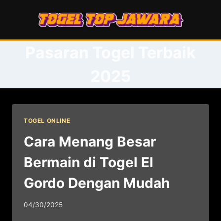
Skip
to
content
Pasaran Togel Terbaik
2025
TOGEL ONLINE
Cara Menang Besar
Bermain di Togel El
Gordo Dengan Mudah
04/30/2025