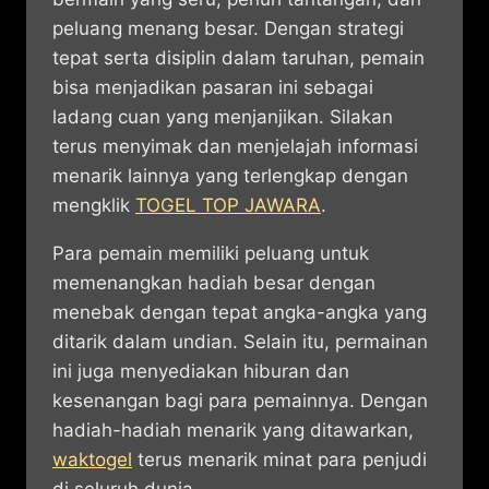
peluang menang besar. Dengan strategi
tepat serta disiplin dalam taruhan, pemain
bisa menjadikan pasaran ini sebagai
ladang cuan yang menjanjikan. Silakan
terus menyimak dan menjelajah informasi
menarik lainnya yang terlengkap dengan
mengklik
TOGEL TOP JAWARA
.
Para pemain memiliki peluang untuk
memenangkan hadiah besar dengan
menebak dengan tepat angka-angka yang
ditarik dalam undian. Selain itu, permainan
ini juga menyediakan hiburan dan
kesenangan bagi para pemainnya. Dengan
hadiah-hadiah menarik yang ditawarkan,
waktogel
terus menarik minat para penjudi