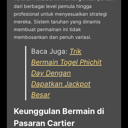
dari berbagai level pemula hingga
profesional untuk menyesuaikan strategi
mereka. Sistem taruhan yang dinamis
membuat permainan ini tidak
membosankan dan penuh variasi.
Baca Juga:
Trik
Bermain Togel Phichit
Day Dengan
Dapatkan Jackpot
Besar
Keunggulan Bermain di
Pasaran Cartier