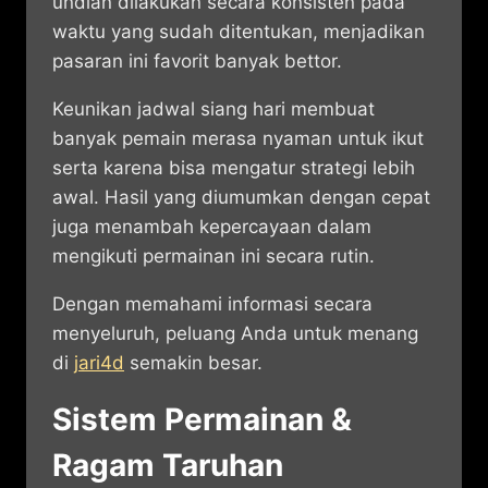
undian dilakukan secara konsisten pada
waktu yang sudah ditentukan, menjadikan
pasaran ini favorit banyak bettor.
Keunikan jadwal siang hari membuat
banyak pemain merasa nyaman untuk ikut
serta karena bisa mengatur strategi lebih
awal. Hasil yang diumumkan dengan cepat
juga menambah kepercayaan dalam
mengikuti permainan ini secara rutin.
Dengan memahami informasi secara
menyeluruh, peluang Anda untuk menang
di
jari4d
semakin besar.
Sistem Permainan &
Ragam Taruhan