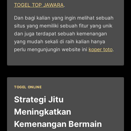
TOGEL TOP JAWARA
.
Dan bagi kalian yang ingin melihat sebuah
situs yang memiliki sebuah fitur yang unik
dan juga terdapat sebuah kemenangan
yang mudah sekali di raih kalian hanya
perlu mengunjungin website ini
koper toto
.
TOGEL ONLINE
Strategi Jitu
Meningkatkan
Kemenangan Bermain