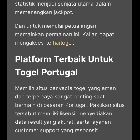
statistik menjadi senjata utama dalam
memenangkan jackpot.
Dan untuk memulai petualangan
memainkan permainan ini. Kalian dapat
mengakses ke
haitogel
.
Platform Terbaik Untuk
Togel Portugal
Memilih situs penyedia togel yang aman
dan terpercaya sangat penting saat
bermain di pasaran Portugal. Pastikan situs
tersebut memiliki lisensi, menyediakan
data result yang akurat, serta layanan
customer support yang responsif.