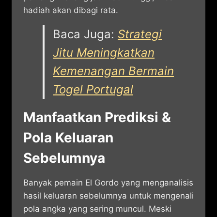
hadiah akan dibagi rata.
Baca Juga:
Strategi
Jitu Meningkatkan
Kemenangan Bermain
Togel Portugal
Manfaatkan Prediksi &
Pola Keluaran
Sebelumnya
Banyak pemain El Gordo yang menganalisis
hasil keluaran sebelumnya untuk mengenali
pola angka yang sering muncul. Meski