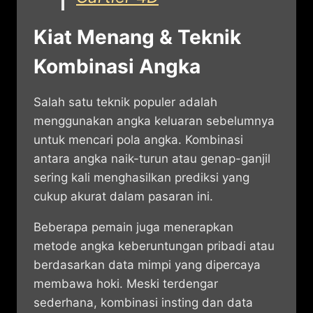
Kiat Menang & Teknik
Kombinasi Angka
Salah satu teknik populer adalah
menggunakan angka keluaran sebelumnya
untuk mencari pola angka. Kombinasi
antara angka naik-turun atau genap-ganjil
sering kali menghasilkan prediksi yang
cukup akurat dalam pasaran ini.
Beberapa pemain juga menerapkan
metode angka keberuntungan pribadi atau
berdasarkan data mimpi yang dipercaya
membawa hoki. Meski terdengar
sederhana, kombinasi insting dan data