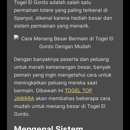
Togel El Gordo adalah salah satu
permainan lotere yang paling terkenal di
Spanyol, dikenal karena hadiah besar dan
sistem permainan yang menarik.
Dengan banyaknya peserta dan peluang
untuk meraih kemenangan besar, banyak
pemain yang ingin mengetahui cara untuk
meningkatkan peluang mereka saat
bermain. Dibawah ini
TOGEL TOP
JAWARA
akan membahas beberapa cara
mudah untuk menang besar di Togel El
Gordo.
Mengenal Sistem