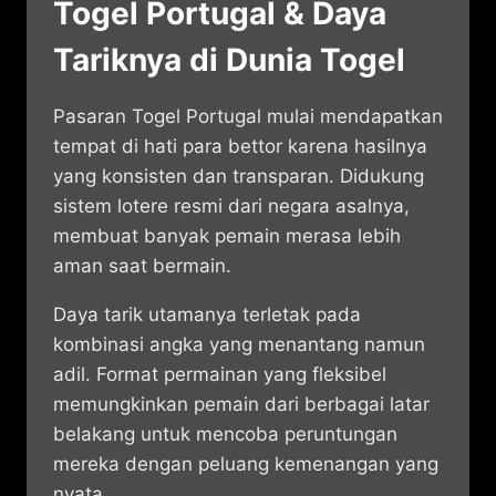
Togel Portugal & Daya
Tariknya di Dunia Togel
Pasaran Togel Portugal mulai mendapatkan
tempat di hati para bettor karena hasilnya
yang konsisten dan transparan. Didukung
sistem lotere resmi dari negara asalnya,
membuat banyak pemain merasa lebih
aman saat bermain.
Daya tarik utamanya terletak pada
kombinasi angka yang menantang namun
adil. Format permainan yang fleksibel
memungkinkan pemain dari berbagai latar
belakang untuk mencoba peruntungan
mereka dengan peluang kemenangan yang
nyata.