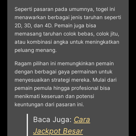
Seperti pasaran pada umumnya, togel ini
menawarkan berbagai jenis taruhan seperti
2D, 3D, dan 4D. Pemain juga bisa
memasang taruhan colok bebas, colok jitu,
atau kombinasi angka untuk meningkatkan
peluang menang.
Ragam pilihan ini memungkinkan pemain
dengan berbagai gaya permainan untuk
menyesuaikan strategi mereka. Mulai dari
pemain pemula hingga profesional bisa
menikmati keseruan dan potensi
keuntungan dari pasaran ini.
Baca Juga:
Cara
Jackpot Besar