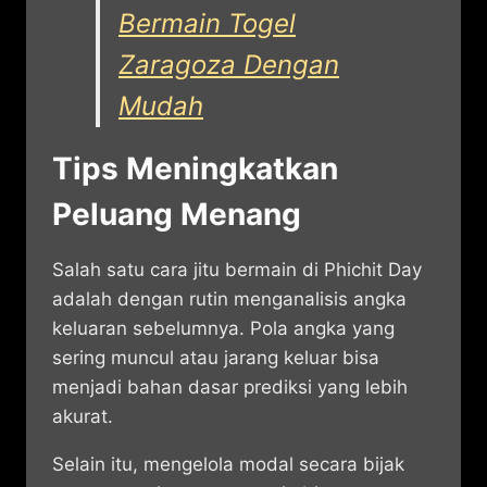
Bermain Togel
Zaragoza Dengan
Mudah
Tips Meningkatkan
Peluang Menang
Salah satu cara jitu bermain di Phichit Day
adalah dengan rutin menganalisis angka
keluaran sebelumnya. Pola angka yang
sering muncul atau jarang keluar bisa
menjadi bahan dasar prediksi yang lebih
akurat.
Selain itu, mengelola modal secara bijak