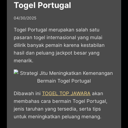
Togel Portugal
04/30/2025
Togel Portugal merupakan salah satu
pasaran togel internasional yang mulai
dilirik banyak pemain karena kestabilan
hasil dan peluang jackpot besar yang
menarik.
Dibawah ini
TOGEL TOP JAWARA
akan
membahas cara bermain Togel Portugal,
jenis taruhan yang tersedia, serta tips
untuk meningkatkan peluang menang.