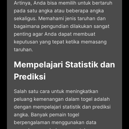
Artinya, Anda bisa memilih untuk bertaruh
pada satu angka atau beberapa angka
sekaligus. Memahami jenis taruhan dan
bagaimana pengundian dilakukan sangat
penting agar Anda dapat membuat
keputusan yang tepat ketika memasang
taruhan.
Mempelajari Statistik dan
Prediksi
Salah satu cara untuk meningkatkan
peluang kemenangan dalam togel adalah
dengan mempelajari statistik dan prediksi
angka. Banyak pemain togel
berpengalaman menggunakan data