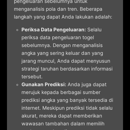
pengeluaran sebelumnya untuk
menganalisis pola dan tren. Beberapa
langkah yang dapat Anda lakukan adalah:
Periksa Data Pengeluaran:
Selalu
periksa data pengeluaran togel
sebelumnya. Dengan menganalisis
angka yang sering keluar dan yang
jarang muncul, Anda dapat menyusun
strategi taruhan berdasarkan informasi
tersebut.
Gunakan Prediksi:
Anda juga dapat
merujuk kepada berbagai sumber
prediksi angka yang banyak tersedia di
internet. Meskipun prediksi tidak selalu
akurat, mereka dapat memberikan
wawasan tambahan dalam memilih