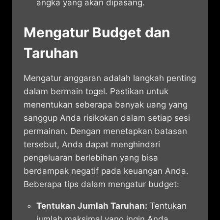
angka yang akan dipasang.
Mengatur Budget dan
Taruhan
Mengatur anggaran adalah langkah penting
dalam bermain togel. Pastikan untuk
menentukan seberapa banyak uang yang
sanggup Anda risikokan dalam setiap sesi
permainan. Dengan menetapkan batasan
tersebut, Anda dapat menghindari
pengeluaran berlebihan yang bisa
berdampak negatif pada keuangan Anda.
Beberapa tips dalam mengatur budget:
Tentukan Jumlah Taruhan:
Tentukan
jumlah maksimal yang ingin Anda