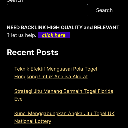
Search
Search
NEED BACKLINK HIGH QUALITY and RELEVANT
?
let us help.
click here
Recent Posts
Teknik Efektif Menguasai Pola Togel
Hongkong Untuk Analisa Akurat
Strategi Jitu Menang Bermain Togel Florida
Eve
Kunci Menggabungkan Angka Jitu Togel UK
National Lottery