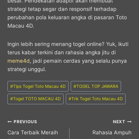
besar. Pendekatan adaptif akan membuat
strategi tetap segar dan responsif terhadap
perubahan pola keluaran angka di pasaran Toto
Macau 4D.
Ingin lebih sering menang togel online? Yuk, ikuti
terus kabar terkini dan rahasia angka jitu di
meme4d
, jadi pemain cerdas yang selalu punya
strategi unggul.
Post
#
Tips Togel Toto Macau 4D
#
TOGEL TOP JAWARA
Tags:
#
Togel TOTO MACAU 4D
#
Trik Togel Toto Macau 4D
Post
PREVIOUS
NEXT
Cara Terbaik Meraih
Rahasia Ampuh
navigation