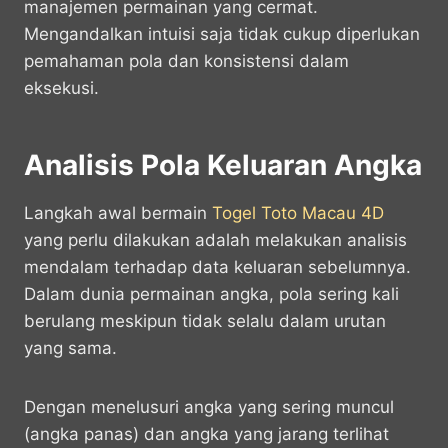
manajemen permainan yang cermat.
Mengandalkan intuisi saja tidak cukup diperlukan
pemahaman pola dan konsistensi dalam
eksekusi.
Analisis Pola Keluaran Angka
Langkah awal bermain
Togel Toto Macau 4D
yang perlu dilakukan adalah melakukan analisis
mendalam terhadap data keluaran sebelumnya.
Dalam dunia permainan angka, pola sering kali
berulang meskipun tidak selalu dalam urutan
yang sama.
Dengan menelusuri angka yang sering muncul
(angka panas) dan angka yang jarang terlihat