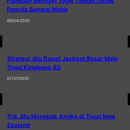
Panduan Bermain Togel Taiwan Untuk
Pemula Sampai Mahir
06/04/2025
Strategi Jitu Dapat Jackpot Besar Main
Togel Kingkong 4D
07/31/2025
Trik Jitu Menebak Angka di Togel New
Zealand