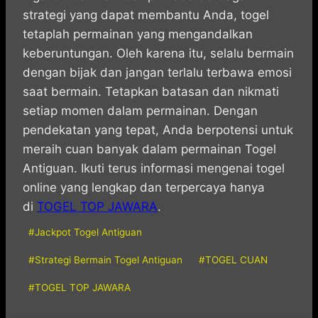
strategi yang dapat membantu Anda, togel
tetaplah permainan yang mengandalkan
keberuntungan. Oleh karena itu, selalu bermain
dengan bijak dan jangan terlalu terbawa emosi
saat bermain. Tetapkan batasan dan nikmati
setiap momen dalam permainan. Dengan
pendekatan yang tepat, Anda berpotensi untuk
meraih cuan banyak dalam permainan Togel
Antiguan.
Ikuti terus informasi mengenai togel
online yang lengkap dan terpercaya hanya
di
TOGEL TOP JAWARA
.
Post
#
Jackpot Togel Antiguan
Tags:
#
Strategi Bermain Togel Antiguan
#
TOGEL CUAN
#
TOGEL TOP JAWARA