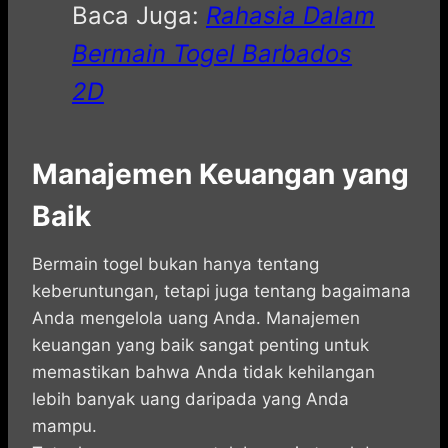
Baca Juga:
Rahasia Dalam
Bermain Togel Barbados
2D
Manajemen Keuangan yang
Baik
Bermain togel bukan hanya tentang
keberuntungan, tetapi juga tentang bagaimana
Anda mengelola uang Anda. Manajemen
keuangan yang baik sangat penting untuk
memastikan bahwa Anda tidak kehilangan
lebih banyak uang daripada yang Anda
mampu.