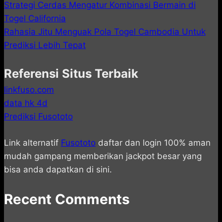
Strategi Cerdas Mengatur Kombinasi Bermain di
Togel California
Rahasia Jitu Menguak Pola Togel Cambodia Untuk
Prediksi Lebih Tepat
Referensi Situs Terbaik
linkfuso.com
data hk 4d
Prediksi Fusototo
Link alternatif
Fusototo
daftar dan login 100% aman
mudah gampang memberikan jackpot besar yang
bisa anda dapatkan di sini.
Recent Comments