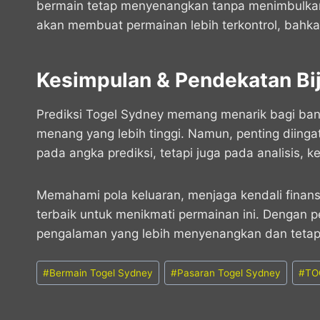
bermain tetap menyenangkan tanpa menimbulkan 
akan membuat permainan lebih terkontrol, bahkan
Kesimpulan & Pendekatan Bi
Prediksi Togel Sydney memang menarik bagi ba
menang yang lebih tinggi. Namun, penting diing
pada angka prediksi, tetapi juga pada analisis, 
Memahami pola keluaran, menjaga kendali finans
terbaik untuk menikmati permainan ini. Dengan
pengalaman yang lebih menyenangkan dan tetap t
Post
#
Bermain Togel Sydney
#
Pasaran Togel Sydney
#
TO
Tags: