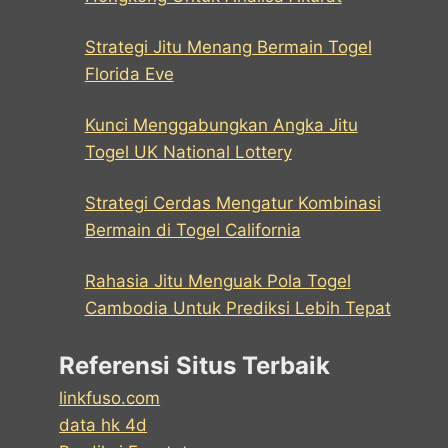
Strategi Jitu Menang Bermain Togel
Florida Eve
Kunci Menggabungkan Angka Jitu
Togel UK National Lottery
Strategi Cerdas Mengatur Kombinasi
Bermain di Togel California
Rahasia Jitu Menguak Pola Togel
Cambodia Untuk Prediksi Lebih Tepat
Referensi Situs Terbaik
linkfuso.com
data hk 4d