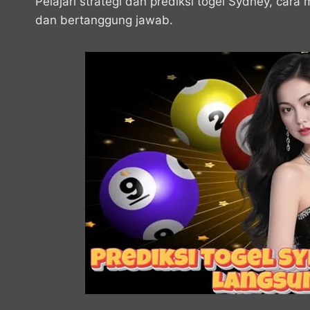
a
c
s
l
y
n
Pelajari strategi dan prediksi togel Sydney, car
t
e
s
e
p
e
dan bertanggung jawab.
s
b
e
g
e
A
o
n
r
p
o
g
a
p
k
e
m
r