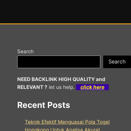
Search
Search
NEED BACKLINK HIGH QUALITY and
RELEVANT ?
let us help.
click here
Recent Posts
Teknik Efektif Menguasai Pola Togel
Hongkong Untuk Analisa Akurat