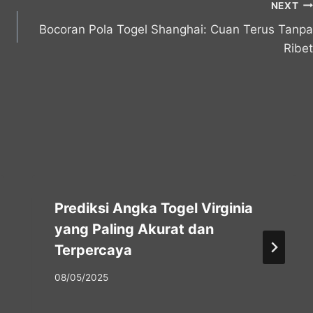
NEXT
Bocoran Pola Togel Shanghai: Cuan Terus Tanpa
Ribet
Prediksi Angka Togel Virginia
yang Paling Akurat dan
Terpercaya
08/05/2025