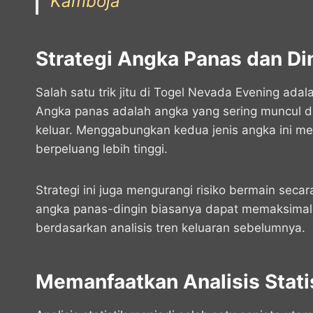
Kamboja
Strategi Angka Panas dan Di
Salah satu trik jitu di Togel Nevada Evening ad
Angka panas adalah angka yang sering muncul da
keluar. Menggabungkan kedua jenis angka ini m
berpeluang lebih tinggi.
Strategi ini juga mengurangi risiko bermain se
angka panas-dingin biasanya dapat memaksimalk
berdasarkan analisis tren keluaran sebelumnya.
Memanfaatkan Analisis Stati