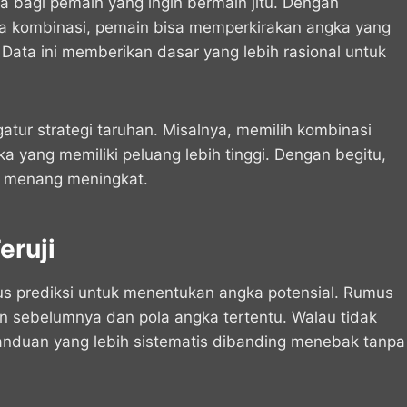
ama bagi pemain yang ingin bermain jitu. Dengan
a kombinasi, pemain bisa memperkirakan angka yang
 Data ini memberikan dasar yang lebih rasional untuk
tur strategi taruhan. Misalnya, memilih kombinasi
 yang memiliki peluang lebih tinggi. Dengan begitu,
ng menang meningkat.
eruji
s prediksi untuk menentukan angka potensial. Rumus
an sebelumnya dan pola angka tertentu. Walau tidak
nduan yang lebih sistematis dibanding menebak tanpa