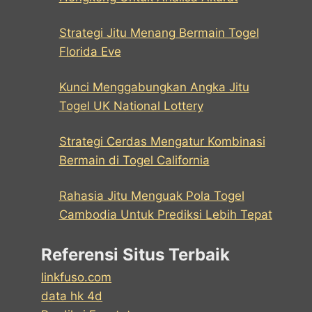
Strategi Jitu Menang Bermain Togel
Florida Eve
Kunci Menggabungkan Angka Jitu
Togel UK National Lottery
Strategi Cerdas Mengatur Kombinasi
Bermain di Togel California
Rahasia Jitu Menguak Pola Togel
Cambodia Untuk Prediksi Lebih Tepat
Referensi Situs Terbaik
linkfuso.com
data hk 4d