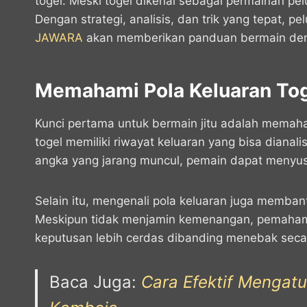
togel. Meski togel dikenal sebagai permainan p
Dengan strategi, analisis, dan trik yang tepat, 
JAWARA
akan memberikan panduan bermain denga
Memahami Pola Keluaran Tog
Kunci pertama untuk bermain jitu adalah memaha
togel memiliki riwayat keluaran yang bisa diana
angka yang jarang muncul, pemain dapat menyusun
Selain itu, mengenali pola keluaran juga memban
Meskipun tidak menjamin kemenangan, pemaham
keputusan lebih cerdas dibanding menebak seca
Baca Juga:
Cara Efektif Mengat