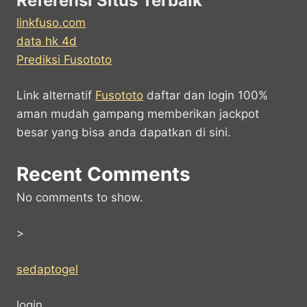
Referensi Situs Terbaik
linkfuso.com
data hk 4d
Prediksi Fusototo
Link alternatif
Fusototo
daftar dan login 100%
aman mudah gampang memberikan jackpot
besar yang bisa anda dapatkan di sini.
Recent Comments
No comments to show.
>
sedaptogel
login