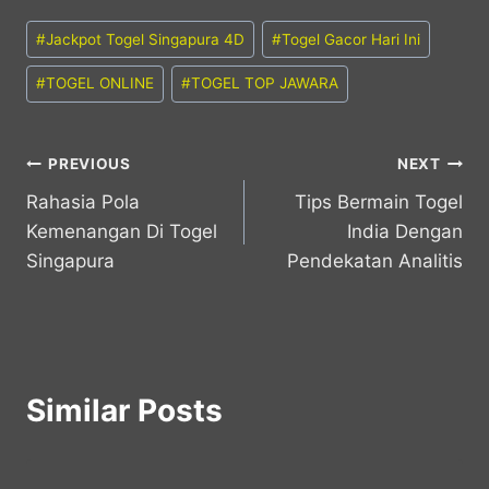
Post
#
Jackpot Togel Singapura 4D
#
Togel Gacor Hari Ini
Tags:
#
TOGEL ONLINE
#
TOGEL TOP JAWARA
Post
PREVIOUS
NEXT
Rahasia Pola
Tips Bermain Togel
navigation
Kemenangan Di Togel
India Dengan
Singapura
Pendekatan Analitis
Similar Posts