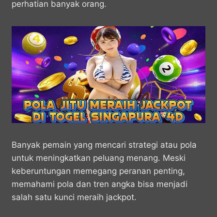
perhatian banyak orang.
A
o
n
r
p
o
g
a
p
k
e
m
r
Banyak pemain yang mencari strategi atau pola
untuk meningkatkan peluang menang. Meski
keberuntungan memegang peranan penting,
memahami pola dan tren angka bisa menjadi
salah satu kunci meraih jackpot.