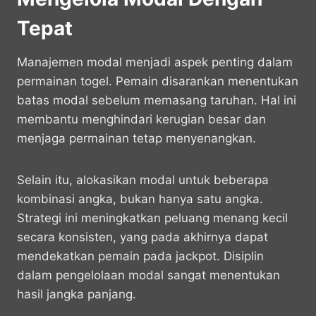
Tepat
Manajemen modal menjadi aspek penting dalam
permainan togel. Pemain disarankan menentukan
batas modal sebelum memasang taruhan. Hal ini
membantu menghindari kerugian besar dan
menjaga permainan tetap menyenangkan.
Selain itu, alokasikan modal untuk beberapa
kombinasi angka, bukan hanya satu angka.
Strategi ini meningkatkan peluang menang kecil
secara konsisten, yang pada akhirnya dapat
mendekatkan pemain pada jackpot. Disiplin
dalam pengelolaan modal sangat menentukan
hasil jangka panjang.