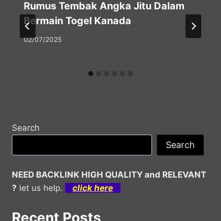
Rumus Tembak Angka Jitu Dalam
Bermain Togel Kanada
02/07/2025
Search
Search
NEED BACKLINK HIGH QUALITY and RELEVANT
?
let us help.
click here
Recent Posts